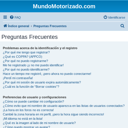
MundoMotorizado.com
FAQ
Identificarse
B
Índice general
Preguntas Frecuentes
u
Preguntas Frecuentes
s
c
Problemas acerca de la identificación y el registro
¿Por qué me tengo que registrar?
a
¿Qué es COPPA? (APPCO)
r
¿Por qué no puedo registrarme?
Me he registrado ¡y no me puedo identificar!
¿Por qué no puedo identificarme?
Hace un tiempo me registré, ¡pero ahora no puedo conectarme!
¡Perdí mi contraseña!
¿Por qué mi sesión de usuario expira automáticamente?
¿Cuál es la función de “Borrar cookies”?
Preferencias de usuario y configuraciones
¿Cómo se puede cambiar mi configuración?
¿Cómo evito que mi nombre de usuario aparezca en las listas de usuarios conectados?
¡La hora en los foros no es correcta!
Cambié la zona horaria en mi perfil, ¡pero la hora sigue siendo incorrecto!
¡Mi idioma no está en la lista!
¿Qué es la imagen al lado de mi nombre de usuario?
¿Cómo puedo mostrar un avatar?