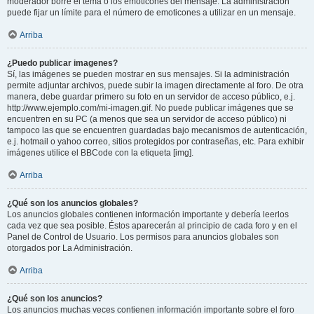
moderador borre el tema o los emoticones del mensaje. La administración
puede fijar un límite para el número de emoticones a utilizar en un mensaje.
Arriba
¿Puedo publicar imagenes?
Sí, las imágenes se pueden mostrar en sus mensajes. Si la administración
permite adjuntar archivos, puede subir la imagen directamente al foro. De otra
manera, debe guardar primero su foto en un servidor de acceso público, e.j.
http://www.ejemplo.com/mi-imagen.gif. No puede publicar imágenes que se
encuentren en su PC (a menos que sea un servidor de acceso público) ni
tampoco las que se encuentren guardadas bajo mecanismos de autenticación,
e.j. hotmail o yahoo correo, sitios protegidos por contraseñas, etc. Para exhibir
imágenes utilice el BBCode con la etiqueta [img].
Arriba
¿Qué son los anuncios globales?
Los anuncios globales contienen información importante y debería leerlos
cada vez que sea posible. Éstos aparecerán al principio de cada foro y en el
Panel de Control de Usuario. Los permisos para anuncios globales son
otorgados por La Administración.
Arriba
¿Qué son los anuncios?
Los anuncios muchas veces contienen información importante sobre el foro