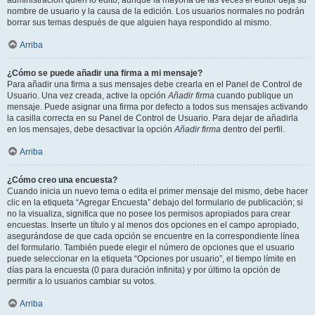
administración quién lo editó, aunque la mayoría de las veces el editor deja su
nombre de usuario y la causa de la edición. Los usuarios normales no podrán
borrar sus temas después de que alguien haya respondido al mismo.
Arriba
¿Cómo se puede añadir una firma a mi mensaje?
Para añadir una firma a sus mensajes debe crearla en el Panel de Control de
Usuario. Una vez creada, active la opción
Añadir firma
cuando publique un
mensaje. Puede asignar una firma por defecto a todos sus mensajes activando
la casilla correcta en su Panel de Control de Usuario. Para dejar de añadirla
en los mensajes, debe desactivar la opción
Añadir firma
dentro del perfil.
Arriba
¿Cómo creo una encuesta?
Cuando inicia un nuevo tema o edita el primer mensaje del mismo, debe hacer
clic en la etiqueta “Agregar Encuesta” debajo del formulario de publicación; si
no la visualiza, significa que no posee los permisos apropiados para crear
encuestas. Inserte un título y al menos dos opciones en el campo apropiado,
asegurándose de que cada opción se encuentre en la correspondiente línea
del formulario. También puede elegir el número de opciones que el usuario
puede seleccionar en la etiqueta “Opciones por usuario”, el tiempo límite en
días para la encuesta (0 para duración infinita) y por último la opción de
permitir a lo usuarios cambiar su votos.
Arriba