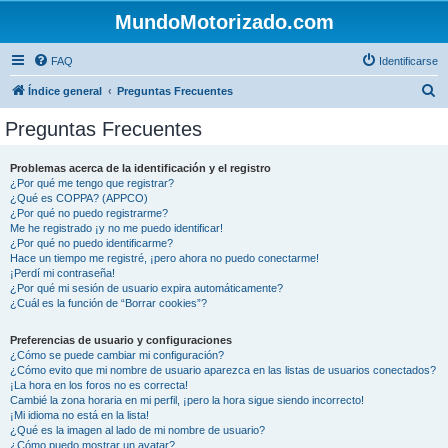
MundoMotorizado.com
FAQ
Identificarse
B
Índice general
Preguntas Frecuentes
u
Preguntas Frecuentes
s
c
Problemas acerca de la identificación y el registro
¿Por qué me tengo que registrar?
a
¿Qué es COPPA? (APPCO)
r
¿Por qué no puedo registrarme?
Me he registrado ¡y no me puedo identificar!
¿Por qué no puedo identificarme?
Hace un tiempo me registré, ¡pero ahora no puedo conectarme!
¡Perdí mi contraseña!
¿Por qué mi sesión de usuario expira automáticamente?
¿Cuál es la función de “Borrar cookies”?
Preferencias de usuario y configuraciones
¿Cómo se puede cambiar mi configuración?
¿Cómo evito que mi nombre de usuario aparezca en las listas de usuarios conectados?
¡La hora en los foros no es correcta!
Cambié la zona horaria en mi perfil, ¡pero la hora sigue siendo incorrecto!
¡Mi idioma no está en la lista!
¿Qué es la imagen al lado de mi nombre de usuario?
¿Cómo puedo mostrar un avatar?