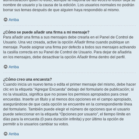
administración quién lo editó, aunque la mayoría de las veces el editor deja su
nombre de usuario y la causa de la edición. Los usuarios normales no podrán
borrar sus temas después de que alguien haya respondido al mismo.
Arriba
¿Cómo se puede añadir una firma a mi mensaje?
Para añadir una firma a sus mensajes debe crearla en el Panel de Control de
Usuario. Una vez creada, active la opción
Añadir firma
cuando publique un
mensaje. Puede asignar una firma por defecto a todos sus mensajes activando
la casilla correcta en su Panel de Control de Usuario. Para dejar de añadirla
en los mensajes, debe desactivar la opción
Añadir firma
dentro del perfil.
Arriba
¿Cómo creo una encuesta?
Cuando inicia un nuevo tema o edita el primer mensaje del mismo, debe hacer
clic en la etiqueta “Agregar Encuesta” debajo del formulario de publicación; si
no la visualiza, significa que no posee los permisos apropiados para crear
encuestas. Inserte un título y al menos dos opciones en el campo apropiado,
asegurándose de que cada opción se encuentre en la correspondiente línea
del formulario. También puede elegir el número de opciones que el usuario
puede seleccionar en la etiqueta “Opciones por usuario”, el tiempo límite en
días para la encuesta (0 para duración infinita) y por último la opción de
permitir a lo usuarios cambiar su votos.
Arriba