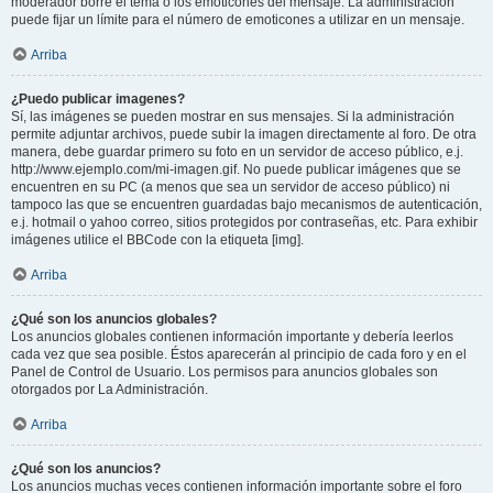
moderador borre el tema o los emoticones del mensaje. La administración
puede fijar un límite para el número de emoticones a utilizar en un mensaje.
Arriba
¿Puedo publicar imagenes?
Sí, las imágenes se pueden mostrar en sus mensajes. Si la administración
permite adjuntar archivos, puede subir la imagen directamente al foro. De otra
manera, debe guardar primero su foto en un servidor de acceso público, e.j.
http://www.ejemplo.com/mi-imagen.gif. No puede publicar imágenes que se
encuentren en su PC (a menos que sea un servidor de acceso público) ni
tampoco las que se encuentren guardadas bajo mecanismos de autenticación,
e.j. hotmail o yahoo correo, sitios protegidos por contraseñas, etc. Para exhibir
imágenes utilice el BBCode con la etiqueta [img].
Arriba
¿Qué son los anuncios globales?
Los anuncios globales contienen información importante y debería leerlos
cada vez que sea posible. Éstos aparecerán al principio de cada foro y en el
Panel de Control de Usuario. Los permisos para anuncios globales son
otorgados por La Administración.
Arriba
¿Qué son los anuncios?
Los anuncios muchas veces contienen información importante sobre el foro