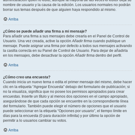
administración quién lo editó, aunque la mayoría de las veces el editor deja su
nombre de usuario y la causa de la edición. Los usuarios normales no podrán
borrar sus temas después de que alguien haya respondido al mismo.
Arriba
¿Cómo se puede añadir una firma a mi mensaje?
Para añadir una firma a sus mensajes debe crearla en el Panel de Control de
Usuario. Una vez creada, active la opción
Añadir firma
cuando publique un
mensaje. Puede asignar una firma por defecto a todos sus mensajes activando
la casilla correcta en su Panel de Control de Usuario. Para dejar de añadirla
en los mensajes, debe desactivar la opción
Añadir firma
dentro del perfil.
Arriba
¿Cómo creo una encuesta?
Cuando inicia un nuevo tema o edita el primer mensaje del mismo, debe hacer
clic en la etiqueta “Agregar Encuesta” debajo del formulario de publicación; si
no la visualiza, significa que no posee los permisos apropiados para crear
encuestas. Inserte un título y al menos dos opciones en el campo apropiado,
asegurándose de que cada opción se encuentre en la correspondiente línea
del formulario. También puede elegir el número de opciones que el usuario
puede seleccionar en la etiqueta “Opciones por usuario”, el tiempo límite en
días para la encuesta (0 para duración infinita) y por último la opción de
permitir a lo usuarios cambiar su votos.
Arriba