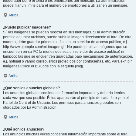
moderador borre el tema o los emoticones del mensaje. La administración
puede fijar un límite para el número de emoticones a utilizar en un mensaje.
Arriba
¿Puedo publicar imagenes?
Sí, las imágenes se pueden mostrar en sus mensajes. Si la administración
permite adjuntar archivos, puede subir la imagen directamente al foro. De otra
manera, debe guardar primero su foto en un servidor de acceso público, e.j.
http://www.ejemplo.com/mi-imagen.gif. No puede publicar imágenes que se
encuentren en su PC (a menos que sea un servidor de acceso público) ni
tampoco las que se encuentren guardadas bajo mecanismos de autenticación,
e.j. hotmail o yahoo correo, sitios protegidos por contraseñas, etc. Para exhibir
imágenes utilice el BBCode con la etiqueta [img].
Arriba
¿Qué son los anuncios globales?
Los anuncios globales contienen información importante y debería leerlos
cada vez que sea posible. Éstos aparecerán al principio de cada foro y en el
Panel de Control de Usuario. Los permisos para anuncios globales son
otorgados por La Administración.
Arriba
¿Qué son los anuncios?
Los anuncios muchas veces contienen información importante sobre el foro