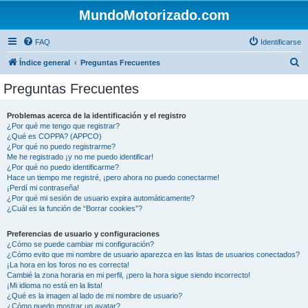
MundoMotorizado.com
FAQ
Identificarse
B
Índice general
Preguntas Frecuentes
u
Preguntas Frecuentes
s
c
Problemas acerca de la identificación y el registro
¿Por qué me tengo que registrar?
a
¿Qué es COPPA? (APPCO)
r
¿Por qué no puedo registrarme?
Me he registrado ¡y no me puedo identificar!
¿Por qué no puedo identificarme?
Hace un tiempo me registré, ¡pero ahora no puedo conectarme!
¡Perdí mi contraseña!
¿Por qué mi sesión de usuario expira automáticamente?
¿Cuál es la función de “Borrar cookies”?
Preferencias de usuario y configuraciones
¿Cómo se puede cambiar mi configuración?
¿Cómo evito que mi nombre de usuario aparezca en las listas de usuarios conectados?
¡La hora en los foros no es correcta!
Cambié la zona horaria en mi perfil, ¡pero la hora sigue siendo incorrecto!
¡Mi idioma no está en la lista!
¿Qué es la imagen al lado de mi nombre de usuario?
¿Cómo puedo mostrar un avatar?