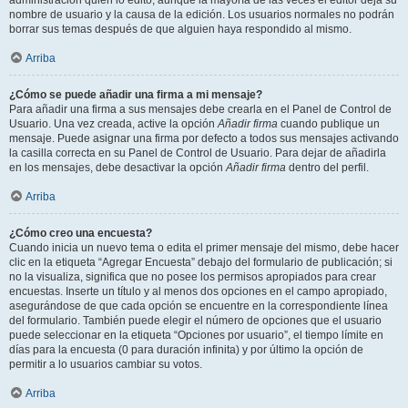
administración quién lo editó, aunque la mayoría de las veces el editor deja su
nombre de usuario y la causa de la edición. Los usuarios normales no podrán
borrar sus temas después de que alguien haya respondido al mismo.
Arriba
¿Cómo se puede añadir una firma a mi mensaje?
Para añadir una firma a sus mensajes debe crearla en el Panel de Control de
Usuario. Una vez creada, active la opción
Añadir firma
cuando publique un
mensaje. Puede asignar una firma por defecto a todos sus mensajes activando
la casilla correcta en su Panel de Control de Usuario. Para dejar de añadirla
en los mensajes, debe desactivar la opción
Añadir firma
dentro del perfil.
Arriba
¿Cómo creo una encuesta?
Cuando inicia un nuevo tema o edita el primer mensaje del mismo, debe hacer
clic en la etiqueta “Agregar Encuesta” debajo del formulario de publicación; si
no la visualiza, significa que no posee los permisos apropiados para crear
encuestas. Inserte un título y al menos dos opciones en el campo apropiado,
asegurándose de que cada opción se encuentre en la correspondiente línea
del formulario. También puede elegir el número de opciones que el usuario
puede seleccionar en la etiqueta “Opciones por usuario”, el tiempo límite en
días para la encuesta (0 para duración infinita) y por último la opción de
permitir a lo usuarios cambiar su votos.
Arriba