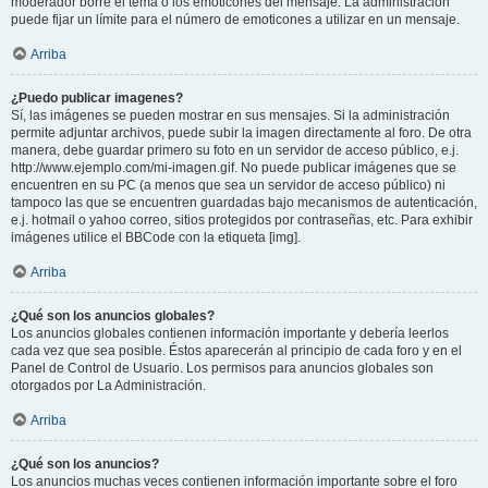
moderador borre el tema o los emoticones del mensaje. La administración
puede fijar un límite para el número de emoticones a utilizar en un mensaje.
Arriba
¿Puedo publicar imagenes?
Sí, las imágenes se pueden mostrar en sus mensajes. Si la administración
permite adjuntar archivos, puede subir la imagen directamente al foro. De otra
manera, debe guardar primero su foto en un servidor de acceso público, e.j.
http://www.ejemplo.com/mi-imagen.gif. No puede publicar imágenes que se
encuentren en su PC (a menos que sea un servidor de acceso público) ni
tampoco las que se encuentren guardadas bajo mecanismos de autenticación,
e.j. hotmail o yahoo correo, sitios protegidos por contraseñas, etc. Para exhibir
imágenes utilice el BBCode con la etiqueta [img].
Arriba
¿Qué son los anuncios globales?
Los anuncios globales contienen información importante y debería leerlos
cada vez que sea posible. Éstos aparecerán al principio de cada foro y en el
Panel de Control de Usuario. Los permisos para anuncios globales son
otorgados por La Administración.
Arriba
¿Qué son los anuncios?
Los anuncios muchas veces contienen información importante sobre el foro