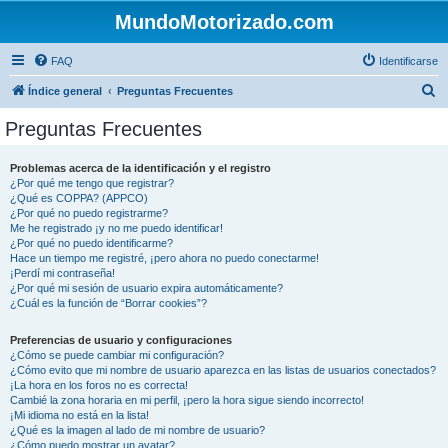
MundoMotorizado.com
FAQ
Identificarse
B
Índice general
Preguntas Frecuentes
u
Preguntas Frecuentes
s
c
Problemas acerca de la identificación y el registro
¿Por qué me tengo que registrar?
a
¿Qué es COPPA? (APPCO)
r
¿Por qué no puedo registrarme?
Me he registrado ¡y no me puedo identificar!
¿Por qué no puedo identificarme?
Hace un tiempo me registré, ¡pero ahora no puedo conectarme!
¡Perdí mi contraseña!
¿Por qué mi sesión de usuario expira automáticamente?
¿Cuál es la función de “Borrar cookies”?
Preferencias de usuario y configuraciones
¿Cómo se puede cambiar mi configuración?
¿Cómo evito que mi nombre de usuario aparezca en las listas de usuarios conectados?
¡La hora en los foros no es correcta!
Cambié la zona horaria en mi perfil, ¡pero la hora sigue siendo incorrecto!
¡Mi idioma no está en la lista!
¿Qué es la imagen al lado de mi nombre de usuario?
¿Cómo puedo mostrar un avatar?