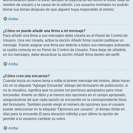
administración quién lo editó, aunque la mayoría de las veces el editor deja su
nombre de usuario y la causa de la edición. Los usuarios normales no podrán
borrar sus temas después de que alguien haya respondido al mismo.
Arriba
¿Cómo se puede añadir una firma a mi mensaje?
Para añadir una firma a sus mensajes debe crearla en el Panel de Control de
Usuario. Una vez creada, active la opción
Añadir firma
cuando publique un
mensaje. Puede asignar una firma por defecto a todos sus mensajes activando
la casilla correcta en su Panel de Control de Usuario. Para dejar de añadirla
en los mensajes, debe desactivar la opción
Añadir firma
dentro del perfil.
Arriba
¿Cómo creo una encuesta?
Cuando inicia un nuevo tema o edita el primer mensaje del mismo, debe hacer
clic en la etiqueta “Agregar Encuesta” debajo del formulario de publicación; si
no la visualiza, significa que no posee los permisos apropiados para crear
encuestas. Inserte un título y al menos dos opciones en el campo apropiado,
asegurándose de que cada opción se encuentre en la correspondiente línea
del formulario. También puede elegir el número de opciones que el usuario
puede seleccionar en la etiqueta “Opciones por usuario”, el tiempo límite en
días para la encuesta (0 para duración infinita) y por último la opción de
permitir a lo usuarios cambiar su votos.
Arriba