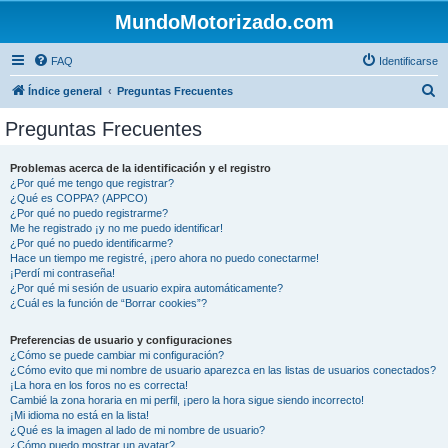
MundoMotorizado.com
FAQ
Identificarse
B
Índice general
Preguntas Frecuentes
u
Preguntas Frecuentes
s
c
Problemas acerca de la identificación y el registro
¿Por qué me tengo que registrar?
a
¿Qué es COPPA? (APPCO)
r
¿Por qué no puedo registrarme?
Me he registrado ¡y no me puedo identificar!
¿Por qué no puedo identificarme?
Hace un tiempo me registré, ¡pero ahora no puedo conectarme!
¡Perdí mi contraseña!
¿Por qué mi sesión de usuario expira automáticamente?
¿Cuál es la función de “Borrar cookies”?
Preferencias de usuario y configuraciones
¿Cómo se puede cambiar mi configuración?
¿Cómo evito que mi nombre de usuario aparezca en las listas de usuarios conectados?
¡La hora en los foros no es correcta!
Cambié la zona horaria en mi perfil, ¡pero la hora sigue siendo incorrecto!
¡Mi idioma no está en la lista!
¿Qué es la imagen al lado de mi nombre de usuario?
¿Cómo puedo mostrar un avatar?