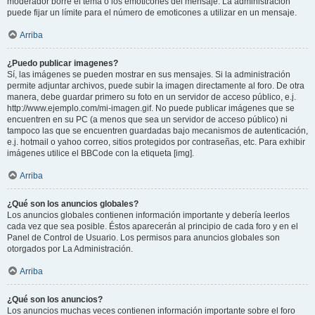
moderador borre el tema o los emoticones del mensaje. La administración
puede fijar un límite para el número de emoticones a utilizar en un mensaje.
Arriba
¿Puedo publicar imagenes?
Sí, las imágenes se pueden mostrar en sus mensajes. Si la administración
permite adjuntar archivos, puede subir la imagen directamente al foro. De otra
manera, debe guardar primero su foto en un servidor de acceso público, e.j.
http://www.ejemplo.com/mi-imagen.gif. No puede publicar imágenes que se
encuentren en su PC (a menos que sea un servidor de acceso público) ni
tampoco las que se encuentren guardadas bajo mecanismos de autenticación,
e.j. hotmail o yahoo correo, sitios protegidos por contraseñas, etc. Para exhibir
imágenes utilice el BBCode con la etiqueta [img].
Arriba
¿Qué son los anuncios globales?
Los anuncios globales contienen información importante y debería leerlos
cada vez que sea posible. Éstos aparecerán al principio de cada foro y en el
Panel de Control de Usuario. Los permisos para anuncios globales son
otorgados por La Administración.
Arriba
¿Qué son los anuncios?
Los anuncios muchas veces contienen información importante sobre el foro