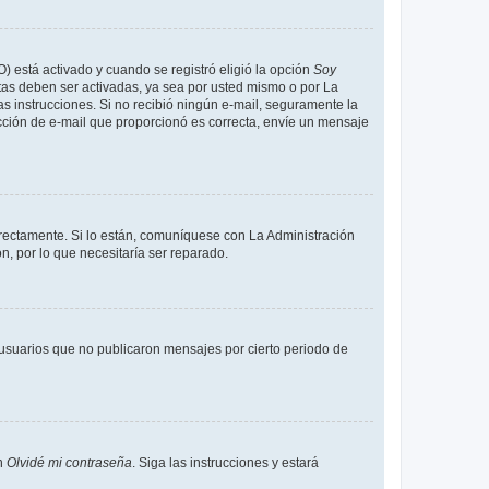
O) está activado y cuando se registró eligió la opción
Soy
tas deben ser activadas, ya sea por usted mismo o por La
 las instrucciones. Si no recibió ningún e-mail, seguramente la
rección de e-mail que proporcionó es correcta, envíe un mensaje
rrectamente. Si lo están, comuníquese con La Administración
n, por lo que necesitaría ser reparado.
usuarios que no publicaron mensajes por cierto periodo de
en
Olvidé mi contraseña
. Siga las instrucciones y estará