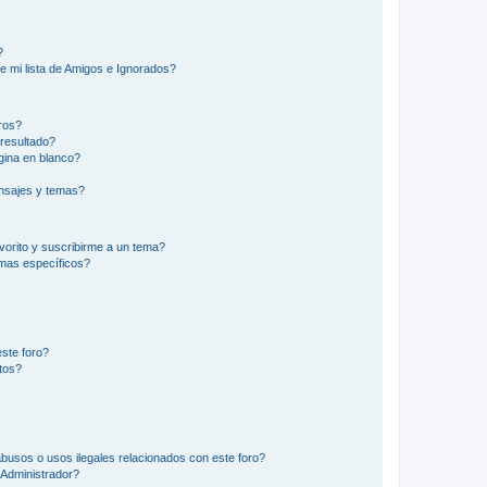
?
e mi lista de Amigos e Ignorados?
ros?
resultado?
ina en blanco?
nsajes y temas?
vorito y suscribirme a un tema?
emas específicos?
ste foro?
tos?
busos o usos ilegales relacionados con este foro?
Administrador?