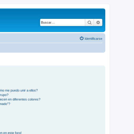
Buscar
Búsqueda avanza
Identificarse
mo me puedo unir a ellos?
Grupo?
ecen en diferentes colores?
inado”?
n en este foro!