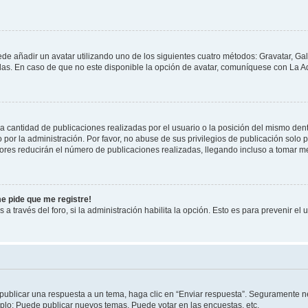
ede añadir un avatar utilizando uno de los siguientes cuatro métodos: Gravatar, Ga
s. En caso de que no este disponible la opción de avatar, comuníquese con La Ad
cantidad de publicaciones realizadas por el usuario o la posición del mismo dentr
r la administración. Por favor, no abuse de sus privilegios de publicación solo p
ores reducirán el número de publicaciones realizadas, llegando incluso a tomar me
me pide que me registre!
 a través del foro, si la administración habilita la opción. Esto es para prevenir e
publicar una respuesta a un tema, haga clic en “Enviar respuesta”. Seguramente ne
mplo: Puede publicar nuevos temas, Puede votar en las encuestas, etc.