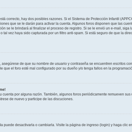
stá correcto, hay dos posibles razones. Si el Sistema de Protección Infantil (APPC
iones que se le darán para activar la cuenta. Algunos foros disponen que las cuen
ón se le brindará al finalizar el proceso de registro. Si se le envió un e-mail, siga
o tal vez haya sido capturada por un filtro anti-spam. Si está seguro de que la di
o, asegúrese de que su nombre de usuario y contraseña se encuentren escritos co
 que el foro esté mal configurado por su dueño y/o tenga fallos en la programació
rme!
su cuenta por alguna razón. También, algunos foros periódicamente remueven sus 
strese de nuevo y participe de las discuciones.
 puede desactivarla o cambiarla. Visite la página de ingreso (login) y haga clic 