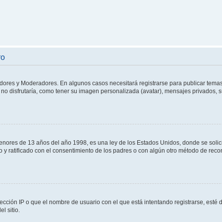
ro
adores y Moderadores. En algunos casos necesitará registrarse para publicar temas
no disfrutaría, como tener su imagen personalizada (avatar), mensajes privados, s
res de 13 años del año 1998, es una ley de los Estados Unidos, donde se solicita 
to y ratificado con el consentimiento de los padres o con algún otro método de rec
ección IP o que el nombre de usuario con el que está intentando registrarse, esté 
l sitio.