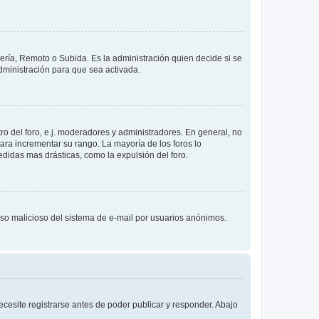
lería, Remoto o Subida. Es la administración quien decide si se
ministración para que sea activada.
o del foro, e.j. moderadores y administradores. En general, no
ara incrementar su rango. La mayoría de los foros lo
didas mas drásticas, como la expulsión del foro.
l uso malicioso del sistema de e-mail por usuarios anónimos.
cesite registrarse antes de poder publicar y responder. Abajo