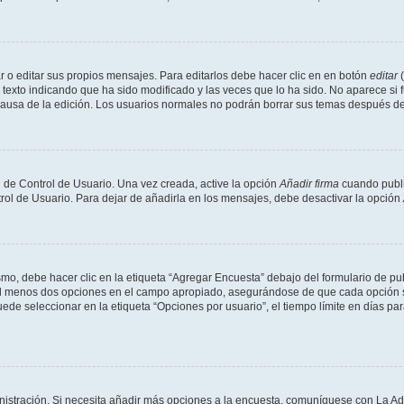
 o editar sus propios mensajes. Para editarlos debe hacer clic en en botón
editar
(
texto indicando que ha sido modificado y las veces que lo ha sido. No aparece si 
a causa de la edición. Los usuarios normales no podrán borrar sus temas después 
 de Control de Usuario. Una vez creada, active la opción
Añadir firma
cuando publi
trol de Usuario. Para dejar de añadirla en los mensajes, debe desactivar la opción
o, debe hacer clic en la etiqueta “Agregar Encuesta” debajo del formulario de publi
 al menos dos opciones en el campo apropiado, asegurándose de que cada opción se
 seleccionar en la etiqueta “Opciones por usuario”, el tiempo límite en días para 
inistración. Si necesita añadir más opciones a la encuesta, comuníquese con La Ad