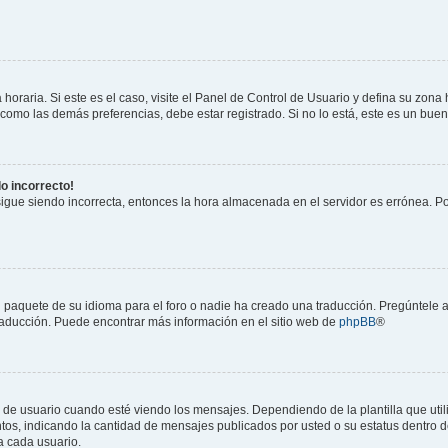
horaria. Si este es el caso, visite el Panel de Control de Usuario y defina su zona
 como las demás preferencias, debe estar registrado. Si no lo está, este es un bu
do incorrecto!
 sigue siendo incorrecta, entonces la hora almacenada en el servidor es errónea. P
 paquete de su idioma para el foro o nadie ha creado una traducción. Pregúntele a
 traducción. Puede encontrar más información en el sitio web de
phpBB
®
suario cuando esté viendo los mensajes. Dependiendo de la plantilla que utilice
ntos, indicando la cantidad de mensajes publicados por usted o su estatus dentro
a cada usuario.