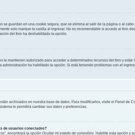
os se guardan en una cookie segura, que se elimina al salir de la página o al cab
ente solo marque la casilla al ingresar. No es recomendable si accede al foro des
tración del foro ha deshabilitado la opción.
les le mantienen autorizado para acceder a determinados recursos del foro y estar
 la administración ha habilitado la opción. Si está teniendo problemas con el ingres
 están archivados en nuestra base de datos. Para modificarlos, visite el Panel de 
 sistema le permitirá cambiar sus datos y preferencias.
as de usuarios conectados?
os”, encontrará la opción
Ocultar mi estado de conexións
. Habilite esta opción y 