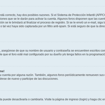
stá correcto, hay dos posibles razones. Si el Sistema de Protección Infantil (APPC
iones que se le darán para activar la cuenta. Algunos foros disponen que las cuen
ón se le brindará al finalizar el proceso de registro. Si se le envió un e-mail, siga
o tal vez haya sido capturada por un filtro anti-spam. Si está seguro de que la di
o, asegúrese de que su nombre de usuario y contraseña se encuentren escritos co
 que el foro esté mal configurado por su dueño y/o tenga fallos en la programació
rme!
su cuenta por alguna razón. También, algunos foros periódicamente remueven sus 
strese de nuevo y participe de las discuciones.
 puede desactivarla o cambiarla. Visite la página de ingreso (login) y haga clic 