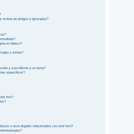
?
e mi lista de Amigos e Ignorados?
ros?
resultado?
ina en blanco?
nsajes y temas?
vorito y suscribirme a un tema?
emas específicos?
ste foro?
tos?
busos o usos ilegales relacionados con este foro?
Administrador?