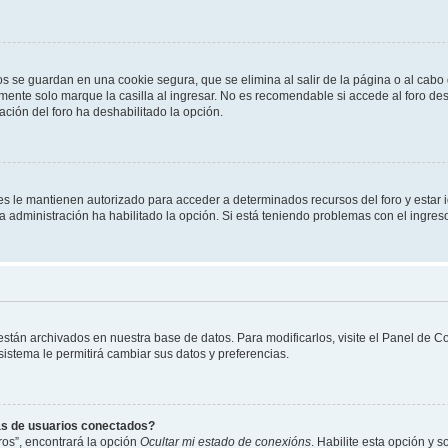
os se guardan en una cookie segura, que se elimina al salir de la página o al cab
ente solo marque la casilla al ingresar. No es recomendable si accede al foro des
tración del foro ha deshabilitado la opción.
les le mantienen autorizado para acceder a determinados recursos del foro y estar
 la administración ha habilitado la opción. Si está teniendo problemas con el ingres
 están archivados en nuestra base de datos. Para modificarlos, visite el Panel de 
 sistema le permitirá cambiar sus datos y preferencias.
as de usuarios conectados?
os”, encontrará la opción
Ocultar mi estado de conexións
. Habilite esta opción y 