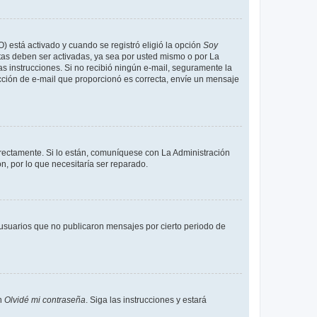
O) está activado y cuando se registró eligió la opción
Soy
tas deben ser activadas, ya sea por usted mismo o por La
 las instrucciones. Si no recibió ningún e-mail, seguramente la
rección de e-mail que proporcionó es correcta, envíe un mensaje
rrectamente. Si lo están, comuníquese con La Administración
n, por lo que necesitaría ser reparado.
usuarios que no publicaron mensajes por cierto periodo de
en
Olvidé mi contraseña
. Siga las instrucciones y estará