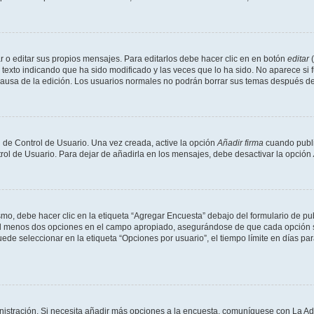
 o editar sus propios mensajes. Para editarlos debe hacer clic en en botón
editar
(
texto indicando que ha sido modificado y las veces que lo ha sido. No aparece si 
a causa de la edición. Los usuarios normales no podrán borrar sus temas después 
 de Control de Usuario. Una vez creada, active la opción
Añadir firma
cuando publi
trol de Usuario. Para dejar de añadirla en los mensajes, debe desactivar la opción
o, debe hacer clic en la etiqueta “Agregar Encuesta” debajo del formulario de publi
 al menos dos opciones en el campo apropiado, asegurándose de que cada opción se
 seleccionar en la etiqueta “Opciones por usuario”, el tiempo límite en días para 
inistración. Si necesita añadir más opciones a la encuesta, comuníquese con La Ad