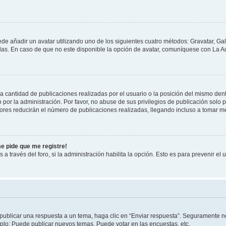
ede añadir un avatar utilizando uno de los siguientes cuatro métodos: Gravatar, Ga
s. En caso de que no este disponible la opción de avatar, comuníquese con La Ad
cantidad de publicaciones realizadas por el usuario o la posición del mismo dentr
r la administración. Por favor, no abuse de sus privilegios de publicación solo p
ores reducirán el número de publicaciones realizadas, llegando incluso a tomar me
me pide que me registre!
 a través del foro, si la administración habilita la opción. Esto es para prevenir e
publicar una respuesta a un tema, haga clic en “Enviar respuesta”. Seguramente ne
mplo: Puede publicar nuevos temas, Puede votar en las encuestas, etc.