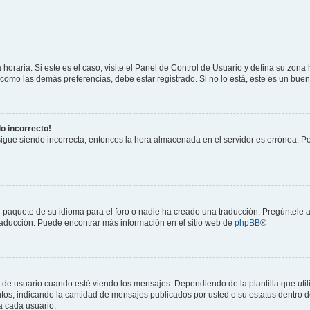
horaria. Si este es el caso, visite el Panel de Control de Usuario y defina su zona
 como las demás preferencias, debe estar registrado. Si no lo está, este es un bu
do incorrecto!
 sigue siendo incorrecta, entonces la hora almacenada en el servidor es errónea. P
 paquete de su idioma para el foro o nadie ha creado una traducción. Pregúntele a
 traducción. Puede encontrar más información en el sitio web de
phpBB
®
suario cuando esté viendo los mensajes. Dependiendo de la plantilla que utilice
ntos, indicando la cantidad de mensajes publicados por usted o su estatus dentro
a cada usuario.