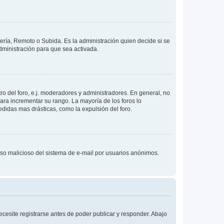
lería, Remoto o Subida. Es la administración quien decide si se
ministración para que sea activada.
o del foro, e.j. moderadores y administradores. En general, no
ara incrementar su rango. La mayoría de los foros lo
didas mas drásticas, como la expulsión del foro.
l uso malicioso del sistema de e-mail por usuarios anónimos.
cesite registrarse antes de poder publicar y responder. Abajo