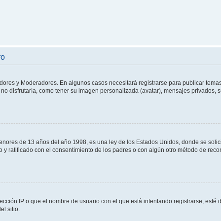
ro
adores y Moderadores. En algunos casos necesitará registrarse para publicar temas
no disfrutaría, como tener su imagen personalizada (avatar), mensajes privados, s
res de 13 años del año 1998, es una ley de los Estados Unidos, donde se solicita 
to y ratificado con el consentimiento de los padres o con algún otro método de rec
ección IP o que el nombre de usuario con el que está intentando registrarse, esté 
l sitio.