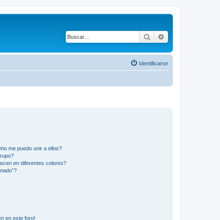
Buscar
Búsqueda avanza
Identificarse
mo me puedo unir a ellos?
Grupo?
ecen en diferentes colores?
inado”?
n en este foro!