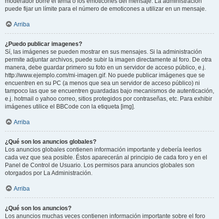
moderador borre el tema o los emoticones del mensaje. La administración
puede fijar un límite para el número de emoticones a utilizar en un mensaje.
Arriba
¿Puedo publicar imagenes?
Sí, las imágenes se pueden mostrar en sus mensajes. Si la administración
permite adjuntar archivos, puede subir la imagen directamente al foro. De otra
manera, debe guardar primero su foto en un servidor de acceso público, e.j.
http://www.ejemplo.com/mi-imagen.gif. No puede publicar imágenes que se
encuentren en su PC (a menos que sea un servidor de acceso público) ni
tampoco las que se encuentren guardadas bajo mecanismos de autenticación,
e.j. hotmail o yahoo correo, sitios protegidos por contraseñas, etc. Para exhibir
imágenes utilice el BBCode con la etiqueta [img].
Arriba
¿Qué son los anuncios globales?
Los anuncios globales contienen información importante y debería leerlos
cada vez que sea posible. Éstos aparecerán al principio de cada foro y en el
Panel de Control de Usuario. Los permisos para anuncios globales son
otorgados por La Administración.
Arriba
¿Qué son los anuncios?
Los anuncios muchas veces contienen información importante sobre el foro