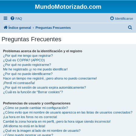
MundoMotorizado.com
FAQ
Identificarse
B
Índice general
Preguntas Frecuentes
u
Preguntas Frecuentes
s
c
Problemas acerca de la identificación y el registro
¿Por qué me tengo que registrar?
a
¿Qué es COPPA? (APPCO)
r
¿Por qué no puedo registrarme?
Me he registrado ¡y no me puedo identificar!
¿Por qué no puedo identificarme?
Hace un tiempo me registré, ¡pero ahora no puedo conectarme!
¡Perdí mi contraseña!
¿Por qué mi sesión de usuario expira automáticamente?
¿Cuál es la función de “Borrar cookies”?
Preferencias de usuario y configuraciones
¿Cómo se puede cambiar mi configuración?
¿Cómo evito que mi nombre de usuario aparezca en las listas de usuarios conectados?
¡La hora en los foros no es correcta!
Cambié la zona horaria en mi perfil, ¡pero la hora sigue siendo incorrecto!
¡Mi idioma no está en la lista!
¿Qué es la imagen al lado de mi nombre de usuario?
¿Cómo puedo mostrar un avatar?