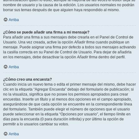
administración quién lo editó, aunque la mayoría de las veces el editor deja su
nombre de usuario y la causa de la edición. Los usuarios normales no podrán
borrar sus temas después de que alguien haya respondido al mismo.
Arriba
¿Cómo se puede añadir una firma a mi mensaje?
Para añadir una firma a sus mensajes debe crearla en el Panel de Control de
Usuario. Una vez creada, active la opción
Añadir firma
cuando publique un
mensaje. Puede asignar una firma por defecto a todos sus mensajes activando
la casilla correcta en su Panel de Control de Usuario. Para dejar de añadirla
en los mensajes, debe desactivar la opción
Añadir firma
dentro del perfil.
Arriba
¿Cómo creo una encuesta?
Cuando inicia un nuevo tema o edita el primer mensaje del mismo, debe hacer
clic en la etiqueta “Agregar Encuesta” debajo del formulario de publicación; si
no la visualiza, significa que no posee los permisos apropiados para crear
encuestas. Inserte un título y al menos dos opciones en el campo apropiado,
asegurándose de que cada opción se encuentre en la correspondiente línea
del formulario. También puede elegir el número de opciones que el usuario
puede seleccionar en la etiqueta “Opciones por usuario”, el tiempo límite en
días para la encuesta (0 para duración infinita) y por último la opción de
permitir a lo usuarios cambiar su votos.
Arriba