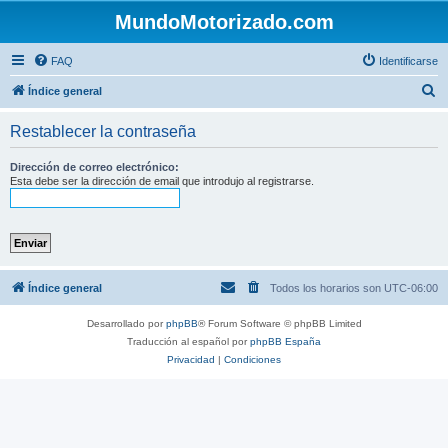
MundoMotorizado.com
FAQ
Identificarse
B
Índice general
u
Restablecer la contraseña
s
c
Dirección de correo electrónico:
Esta debe ser la dirección de email que introdujo al registrarse.
a
r
Índice general
Todos los horarios son
UTC-06:00
Desarrollado por
phpBB
® Forum Software © phpBB Limited
Traducción al español por
phpBB España
Privacidad
|
Condiciones