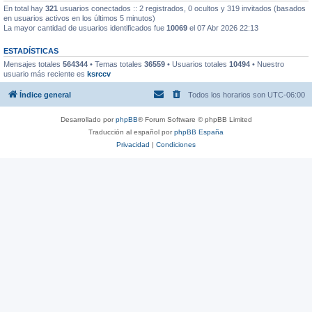
En total hay
321
usuarios conectados :: 2 registrados, 0 ocultos y 319 invitados (basados
en usuarios activos en los últimos 5 minutos)
La mayor cantidad de usuarios identificados fue
10069
el 07 Abr 2026 22:13
ESTADÍSTICAS
Mensajes totales
564344
• Temas totales
36559
• Usuarios totales
10494
• Nuestro
usuario más reciente es
ksrccv
Índice general
Todos los horarios son
UTC-06:00
Desarrollado por
phpBB
® Forum Software © phpBB Limited
Traducción al español por
phpBB España
Privacidad
|
Condiciones