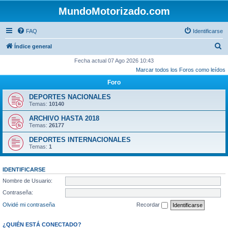
MundoMotorizado.com
FAQ
Identificarse
B
Índice general
u
Fecha actual 07 Ago 2026 10:43
Marcar todos los Foros como leídos
s
Foro
c
a
DEPORTES NACIONALES
Temas:
10140
r
ARCHIVO HASTA 2018
Temas:
26177
DEPORTES INTERNACIONALES
Temas:
1
IDENTIFICARSE
Nombre de Usuario:
Contraseña:
Olvidé mi contraseña
Recordar
¿QUIÉN ESTÁ CONECTADO?