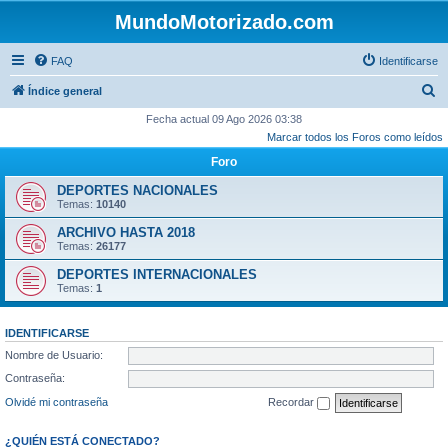
MundoMotorizado.com
FAQ
Identificarse
B
Índice general
u
Fecha actual 09 Ago 2026 03:38
Marcar todos los Foros como leídos
s
Foro
c
a
DEPORTES NACIONALES
Temas:
10140
r
ARCHIVO HASTA 2018
Temas:
26177
DEPORTES INTERNACIONALES
Temas:
1
IDENTIFICARSE
Nombre de Usuario:
Contraseña:
Olvidé mi contraseña
Recordar
¿QUIÉN ESTÁ CONECTADO?