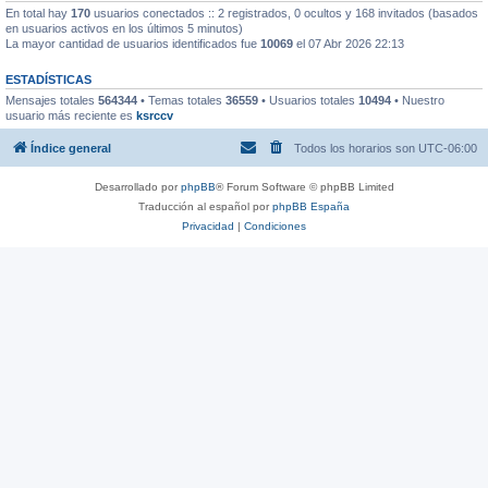
En total hay
170
usuarios conectados :: 2 registrados, 0 ocultos y 168 invitados (basados
en usuarios activos en los últimos 5 minutos)
La mayor cantidad de usuarios identificados fue
10069
el 07 Abr 2026 22:13
ESTADÍSTICAS
Mensajes totales
564344
• Temas totales
36559
• Usuarios totales
10494
• Nuestro
usuario más reciente es
ksrccv
Índice general
Todos los horarios son
UTC-06:00
Desarrollado por
phpBB
® Forum Software © phpBB Limited
Traducción al español por
phpBB España
Privacidad
|
Condiciones