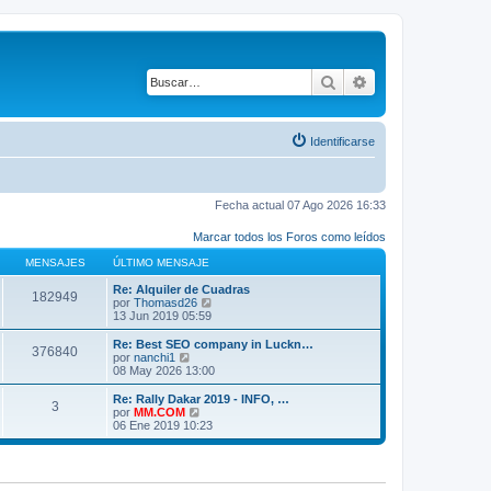
Buscar
Búsqueda avanza
Identificarse
Fecha actual 07 Ago 2026 16:33
Marcar todos los Foros como leídos
MENSAJES
ÚLTIMO MENSAJE
Re: Alquiler de Cuadras
182949
V
por
Thomasd26
e
13 Jun 2019 05:59
r
ú
Re: Best SEO company in Luckn…
376840
l
V
por
nanchi1
t
e
08 May 2026 13:00
i
r
m
ú
Re: Rally Dakar 2019 - INFO, …
3
o
l
V
por
MM.COM
m
t
e
06 Ene 2019 10:23
e
i
r
n
m
ú
s
o
l
a
m
t
j
e
i