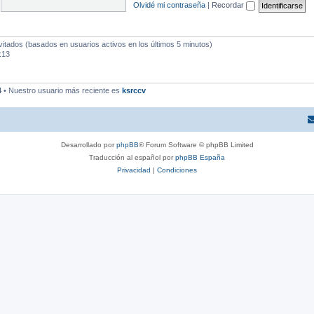
Olvidé mi contraseña
|
Recordar
vitados (basados en usuarios activos en los últimos 5 minutos)
:13
4
• Nuestro usuario más reciente es
ksrccv
Desarrollado por
phpBB
® Forum Software © phpBB Limited
Traducción al español por
phpBB España
Privacidad
|
Condiciones