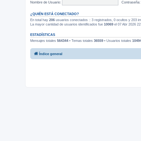
Nombre de Usuario:
Contraseña:
¿QUIÉN ESTÁ CONECTADO?
En total hay
206
usuarios conectados :: 3 registrados, 0 ocultos y 203 in
La mayor cantidad de usuarios identificados fue
10069
el 07 Abr 2026 22
ESTADÍSTICAS
Mensajes totales
564344
• Temas totales
36559
• Usuarios totales
1049
Índice general