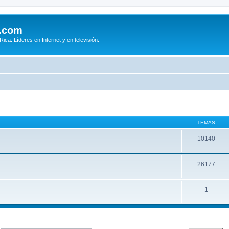
.com
ca. Líderes en Internet y en televisión.
TEMAS
10140
26177
1