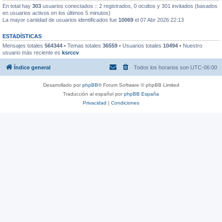
En total hay
303
usuarios conectados :: 2 registrados, 0 ocultos y 301 invitados (basados
en usuarios activos en los últimos 5 minutos)
La mayor cantidad de usuarios identificados fue
10069
el 07 Abr 2026 22:13
ESTADÍSTICAS
Mensajes totales
564344
• Temas totales
36559
• Usuarios totales
10494
• Nuestro
usuario más reciente es
ksrccv
Índice general
Todos los horarios son
UTC-06:00
Desarrollado por
phpBB
® Forum Software © phpBB Limited
Traducción al español por
phpBB España
Privacidad
|
Condiciones