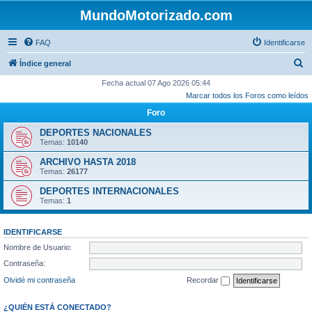
MundoMotorizado.com
FAQ
Identificarse
B
Índice general
u
Fecha actual 07 Ago 2026 05:44
Marcar todos los Foros como leídos
s
Foro
c
a
DEPORTES NACIONALES
Temas:
10140
r
ARCHIVO HASTA 2018
Temas:
26177
DEPORTES INTERNACIONALES
Temas:
1
IDENTIFICARSE
Nombre de Usuario:
Contraseña:
Olvidé mi contraseña
Recordar
¿QUIÉN ESTÁ CONECTADO?