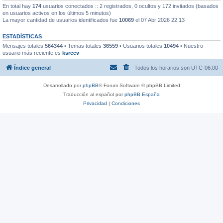
En total hay
174
usuarios conectados :: 2 registrados, 0 ocultos y 172 invitados (basados
en usuarios activos en los últimos 5 minutos)
La mayor cantidad de usuarios identificados fue
10069
el 07 Abr 2026 22:13
ESTADÍSTICAS
Mensajes totales
564344
• Temas totales
36559
• Usuarios totales
10494
• Nuestro
usuario más reciente es
ksrccv
Índice general
Todos los horarios son
UTC-06:00
Desarrollado por
phpBB
® Forum Software © phpBB Limited
Traducción al español por
phpBB España
Privacidad
|
Condiciones