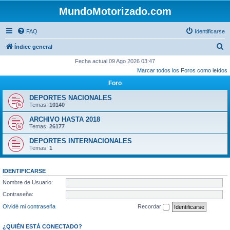
MundoMotorizado.com
FAQ
Identificarse
B
Índice general
u
Fecha actual 09 Ago 2026 03:47
Marcar todos los Foros como leídos
s
Foro
c
a
DEPORTES NACIONALES
Temas:
10140
r
ARCHIVO HASTA 2018
Temas:
26177
DEPORTES INTERNACIONALES
Temas:
1
IDENTIFICARSE
Nombre de Usuario:
Contraseña:
Olvidé mi contraseña
Recordar
¿QUIÉN ESTÁ CONECTADO?