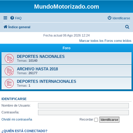
MundoMotorizado.com
FAQ
Identificarse
B
Índice general
u
Fecha actual 06 Ago 2026 12:24
Marcar todos los Foros como leídos
s
Foro
c
a
DEPORTES NACIONALES
Temas:
10140
r
ARCHIVO HASTA 2018
Temas:
26177
DEPORTES INTERNACIONALES
Temas:
1
IDENTIFICARSE
Nombre de Usuario:
Contraseña:
Olvidé mi contraseña
Recordar
¿QUIÉN ESTÁ CONECTADO?