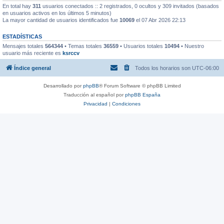
En total hay
311
usuarios conectados :: 2 registrados, 0 ocultos y 309 invitados (basados
en usuarios activos en los últimos 5 minutos)
La mayor cantidad de usuarios identificados fue
10069
el 07 Abr 2026 22:13
ESTADÍSTICAS
Mensajes totales
564344
• Temas totales
36559
• Usuarios totales
10494
• Nuestro
usuario más reciente es
ksrccv
Índice general
Todos los horarios son
UTC-06:00
Desarrollado por
phpBB
® Forum Software © phpBB Limited
Traducción al español por
phpBB España
Privacidad
|
Condiciones