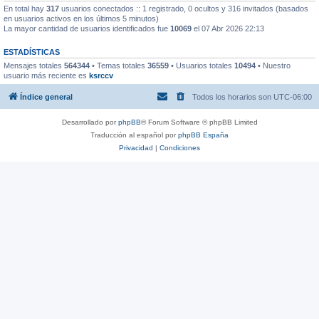
En total hay
317
usuarios conectados :: 1 registrado, 0 ocultos y 316 invitados (basados
en usuarios activos en los últimos 5 minutos)
La mayor cantidad de usuarios identificados fue
10069
el 07 Abr 2026 22:13
ESTADÍSTICAS
Mensajes totales
564344
• Temas totales
36559
• Usuarios totales
10494
• Nuestro
usuario más reciente es
ksrccv
Índice general
Todos los horarios son
UTC-06:00
Desarrollado por
phpBB
® Forum Software © phpBB Limited
Traducción al español por
phpBB España
Privacidad
|
Condiciones