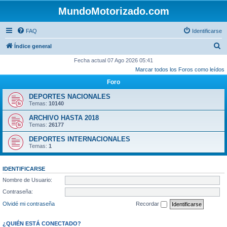
MundoMotorizado.com
FAQ
Identificarse
B
Índice general
u
Fecha actual 07 Ago 2026 05:41
Marcar todos los Foros como leídos
s
Foro
c
a
DEPORTES NACIONALES
Temas:
10140
r
ARCHIVO HASTA 2018
Temas:
26177
DEPORTES INTERNACIONALES
Temas:
1
IDENTIFICARSE
Nombre de Usuario:
Contraseña:
Olvidé mi contraseña
Recordar
¿QUIÉN ESTÁ CONECTADO?