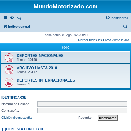
MundoMotorizado.com
FAQ
Identificarse
B
Índice general
u
Fecha actual 09 Ago 2026 08:14
Marcar todos los Foros como leídos
s
Foro
c
a
DEPORTES NACIONALES
Temas:
10140
r
ARCHIVO HASTA 2018
Temas:
26177
DEPORTES INTERNACIONALES
Temas:
1
IDENTIFICARSE
Nombre de Usuario:
Contraseña:
Olvidé mi contraseña
Recordar
¿QUIÉN ESTÁ CONECTADO?