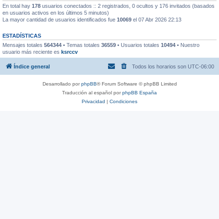
En total hay
178
usuarios conectados :: 2 registrados, 0 ocultos y 176 invitados (basados
en usuarios activos en los últimos 5 minutos)
La mayor cantidad de usuarios identificados fue
10069
el 07 Abr 2026 22:13
ESTADÍSTICAS
Mensajes totales
564344
• Temas totales
36559
• Usuarios totales
10494
• Nuestro
usuario más reciente es
ksrccv
Índice general
Todos los horarios son
UTC-06:00
Desarrollado por
phpBB
® Forum Software © phpBB Limited
Traducción al español por
phpBB España
Privacidad
|
Condiciones