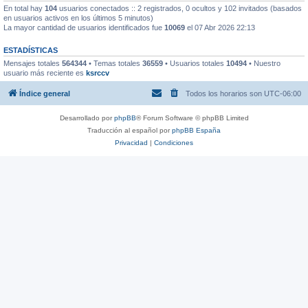
En total hay
104
usuarios conectados :: 2 registrados, 0 ocultos y 102 invitados (basados
en usuarios activos en los últimos 5 minutos)
La mayor cantidad de usuarios identificados fue
10069
el 07 Abr 2026 22:13
ESTADÍSTICAS
Mensajes totales
564344
• Temas totales
36559
• Usuarios totales
10494
• Nuestro
usuario más reciente es
ksrccv
Índice general
Todos los horarios son
UTC-06:00
Desarrollado por
phpBB
® Forum Software © phpBB Limited
Traducción al español por
phpBB España
Privacidad
|
Condiciones