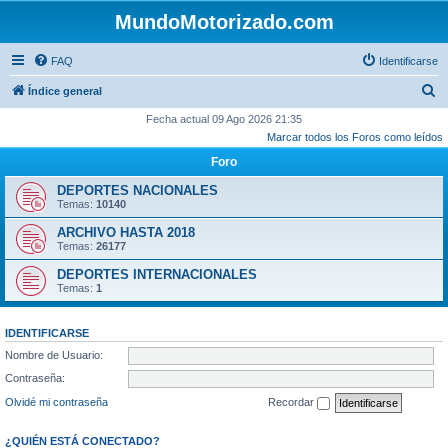
MundoMotorizado.com
FAQ
Identificarse
B
Índice general
u
Fecha actual 09 Ago 2026 21:35
Marcar todos los Foros como leídos
s
Foro
c
a
DEPORTES NACIONALES
Temas:
10140
r
ARCHIVO HASTA 2018
Temas:
26177
DEPORTES INTERNACIONALES
Temas:
1
IDENTIFICARSE
Nombre de Usuario:
Contraseña:
Olvidé mi contraseña
Recordar
¿QUIÉN ESTÁ CONECTADO?