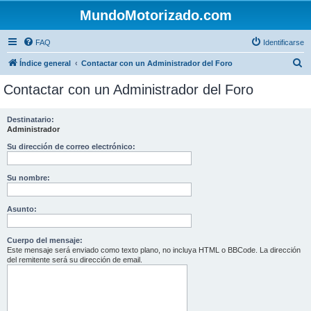
MundoMotorizado.com
FAQ
Identificarse
B
Índice general
Contactar con un Administrador del Foro
u
Contactar con un Administrador del Foro
s
c
Destinatario:
Administrador
a
r
Su dirección de correo electrónico:
Su nombre:
Asunto:
Cuerpo del mensaje:
Este mensaje será enviado como texto plano, no incluya HTML o BBCode. La dirección
del remitente será su dirección de email.