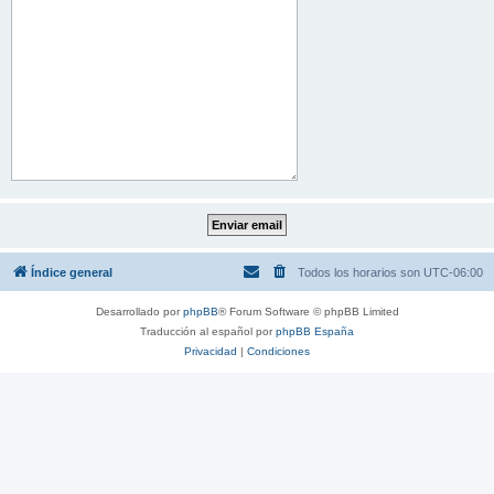
Índice general
Todos los horarios son
UTC-06:00
Desarrollado por
phpBB
® Forum Software © phpBB Limited
Traducción al español por
phpBB España
Privacidad
|
Condiciones