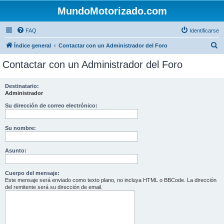
MundoMotorizado.com
FAQ
Identificarse
B
Índice general
Contactar con un Administrador del Foro
u
Contactar con un Administrador del Foro
s
c
Destinatario:
Administrador
a
r
Su dirección de correo electrónico:
Su nombre:
Asunto:
Cuerpo del mensaje:
Este mensaje será enviado como texto plano, no incluya HTML o BBCode. La dirección
del remitente será su dirección de email.