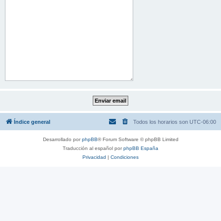
Índice general
Todos los horarios son
UTC-06:00
Desarrollado por
phpBB
® Forum Software © phpBB Limited
Traducción al español por
phpBB España
Privacidad
|
Condiciones