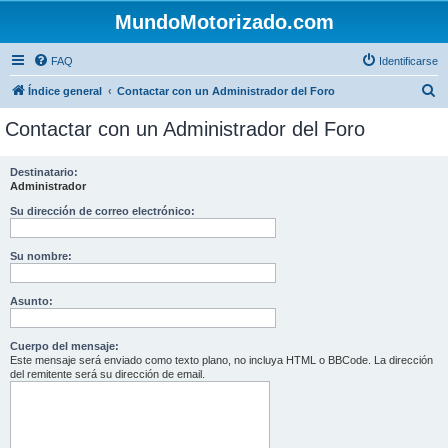
MundoMotorizado.com
FAQ
Identificarse
B
Índice general
Contactar con un Administrador del Foro
u
Contactar con un Administrador del Foro
s
c
Destinatario:
Administrador
a
r
Su dirección de correo electrónico:
Su nombre:
Asunto:
Cuerpo del mensaje:
Este mensaje será enviado como texto plano, no incluya HTML o BBCode. La dirección
del remitente será su dirección de email.