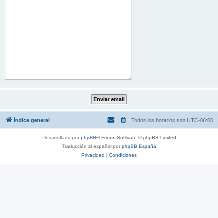
Índice general
Todos los horarios son
UTC-06:00
Desarrollado por
phpBB
® Forum Software © phpBB Limited
Traducción al español por
phpBB España
Privacidad
|
Condiciones