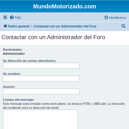
MundoMotorizado.com
FAQ
Identificarse
B
Índice general
Contactar con un Administrador del Foro
u
Contactar con un Administrador del Foro
s
c
Destinatario:
Administrador
a
r
Su dirección de correo electrónico:
Su nombre:
Asunto:
Cuerpo del mensaje:
Este mensaje será enviado como texto plano, no incluya HTML o BBCode. La dirección
del remitente será su dirección de email.