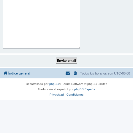
Índice general
Todos los horarios son
UTC-06:00
Desarrollado por
phpBB
® Forum Software © phpBB Limited
Traducción al español por
phpBB España
Privacidad
|
Condiciones