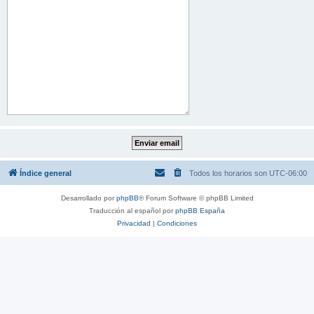
Índice general
Todos los horarios son
UTC-06:00
Desarrollado por
phpBB
® Forum Software © phpBB Limited
Traducción al español por
phpBB España
Privacidad
|
Condiciones