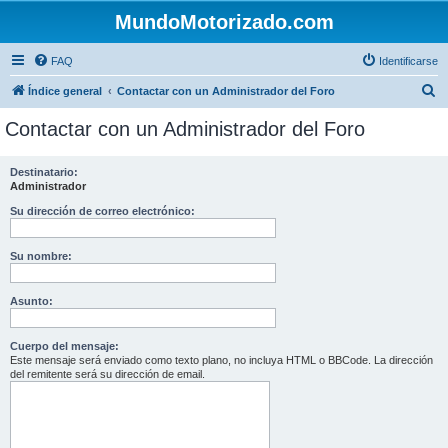
MundoMotorizado.com
FAQ
Identificarse
B
Índice general
Contactar con un Administrador del Foro
u
Contactar con un Administrador del Foro
s
c
Destinatario:
Administrador
a
r
Su dirección de correo electrónico:
Su nombre:
Asunto:
Cuerpo del mensaje:
Este mensaje será enviado como texto plano, no incluya HTML o BBCode. La dirección
del remitente será su dirección de email.