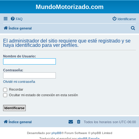
MundoMotorizado.com
FAQ
Identificarse
B
Índice general
u
El administrador del sitio requiere que esté registrado y se
s
haya identificado para ver perfiles.
c
Nombre de Usuario:
a
r
Contraseña:
Olvidé mi contraseña
Recordar
Ocultar mi estado de conexión en esta sesión
Índice general
Todos los horarios son
UTC-06:00
Desarrollado por
phpBB
® Forum Software © phpBB Limited
Traducción al español por
phpBB España