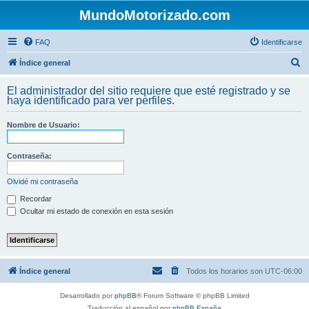
MundoMotorizado.com
FAQ
Identificarse
B
Índice general
u
El administrador del sitio requiere que esté registrado y se
s
haya identificado para ver perfiles.
c
Nombre de Usuario:
a
r
Contraseña:
Olvidé mi contraseña
Recordar
Ocultar mi estado de conexión en esta sesión
Índice general
Todos los horarios son
UTC-06:00
Desarrollado por
phpBB
® Forum Software © phpBB Limited
Traducción al español por
phpBB España