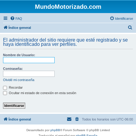
MundoMotorizado.com
FAQ
Identificarse
B
Índice general
u
El administrador del sitio requiere que esté registrado y se
s
haya identificado para ver perfiles.
c
Nombre de Usuario:
a
r
Contraseña:
Olvidé mi contraseña
Recordar
Ocultar mi estado de conexión en esta sesión
Índice general
Todos los horarios son
UTC-06:00
Desarrollado por
phpBB
® Forum Software © phpBB Limited
Traducción al español por
phpBB España