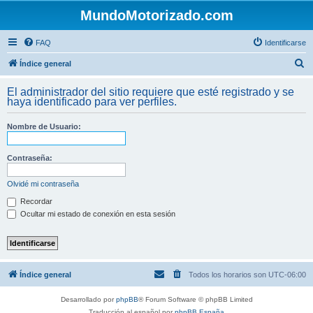
MundoMotorizado.com
FAQ
Identificarse
B
Índice general
u
El administrador del sitio requiere que esté registrado y se
s
haya identificado para ver perfiles.
c
Nombre de Usuario:
a
r
Contraseña:
Olvidé mi contraseña
Recordar
Ocultar mi estado de conexión en esta sesión
Índice general
Todos los horarios son
UTC-06:00
Desarrollado por
phpBB
® Forum Software © phpBB Limited
Traducción al español por
phpBB España