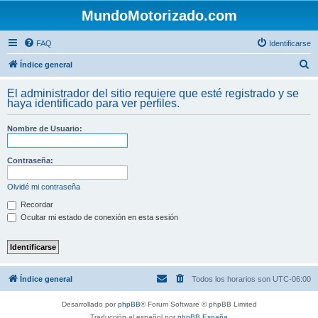
MundoMotorizado.com
FAQ
Identificarse
B
Índice general
u
El administrador del sitio requiere que esté registrado y se
s
haya identificado para ver perfiles.
c
Nombre de Usuario:
a
r
Contraseña:
Olvidé mi contraseña
Recordar
Ocultar mi estado de conexión en esta sesión
Índice general
Todos los horarios son
UTC-06:00
Desarrollado por
phpBB
® Forum Software © phpBB Limited
Traducción al español por
phpBB España