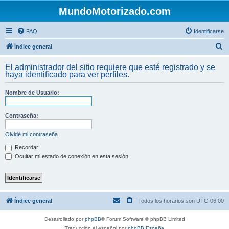
MundoMotorizado.com
FAQ
Identificarse
B
Índice general
u
El administrador del sitio requiere que esté registrado y se
s
haya identificado para ver perfiles.
c
Nombre de Usuario:
a
r
Contraseña:
Olvidé mi contraseña
Recordar
Ocultar mi estado de conexión en esta sesión
Índice general
Todos los horarios son
UTC-06:00
Desarrollado por
phpBB
® Forum Software © phpBB Limited
Traducción al español por
phpBB España