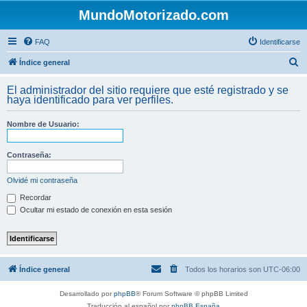
MundoMotorizado.com
FAQ
Identificarse
B
Índice general
u
El administrador del sitio requiere que esté registrado y se
s
haya identificado para ver perfiles.
c
Nombre de Usuario:
a
r
Contraseña:
Olvidé mi contraseña
Recordar
Ocultar mi estado de conexión en esta sesión
Índice general
Todos los horarios son
UTC-06:00
Desarrollado por
phpBB
® Forum Software © phpBB Limited
Traducción al español por
phpBB España