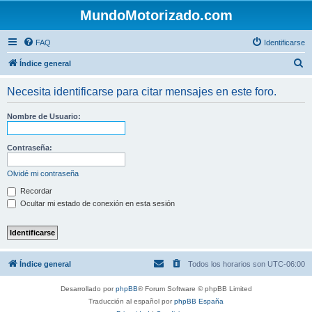
MundoMotorizado.com
FAQ
Identificarse
B
Índice general
u
Necesita identificarse para citar mensajes en este foro.
s
c
Nombre de Usuario:
a
r
Contraseña:
Olvidé mi contraseña
Recordar
Ocultar mi estado de conexión en esta sesión
Índice general
Todos los horarios son
UTC-06:00
Desarrollado por
phpBB
® Forum Software © phpBB Limited
Traducción al español por
phpBB España