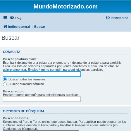
MundoMotorizado.com
FAQ
Identificarse
Índice general
Buscar
Buscar
CONSULTA
Buscar palabras clave:
Escriba
+
delante de una palabra a encontrar y
-
delante de la palabra para excluirla.
Crea una lista de palabras separadas por
|
entre corchetes si solo una de ellas se
quiere encontrar. Emplee
*
como comodín para coincidencias parciales.
Buscar todos los términos
Buscar cualquier término
Buscar autor:
Emplee * como comodín para coincidencias parciales.
OPCIONES DE BÚSQUEDA
Buscar en Foros:
Seleccione el Foro o Foros en los que desea buscar. Para agilizar puede buscar en los
subforos seleccionando el Foro padre y habilitar la búsqueda en los subforos (en
Opciones de búsqueda).