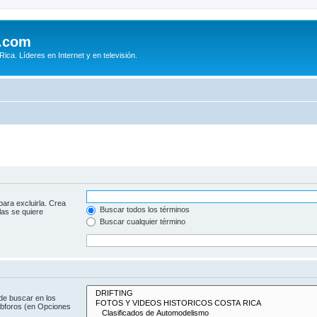
.com
ca. Líderes en Internet y en televisión.
para excluirla. Crea
Buscar todos los términos
las se quiere
Buscar cualquier término
de buscar en los
subforos (en Opciones