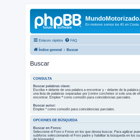
MundoMotorizado
En motores somos los #1 en Costa Ri
Enlaces rápidos
FAQ
Índice general
Buscar
Buscar
CONSULTA
Buscar palabras clave:
Escriba
+
delante de una palabra a encontrar y
-
delante de la palabra 
una lista de palabras separadas por
|
entre corchetes si solo una de el
encontrar. Emplee
*
como comodín para coincidencias parciales.
Buscar autor:
Emplee * como comodín para coincidencias parciales.
OPCIONES DE BÚSQUEDA
Buscar en Foros:
Seleccione el Foro o Foros en los que desea buscar. Para agilizar pue
subforos seleccionando el Foro padre y habilitar la búsqueda en los 
de búsqueda).