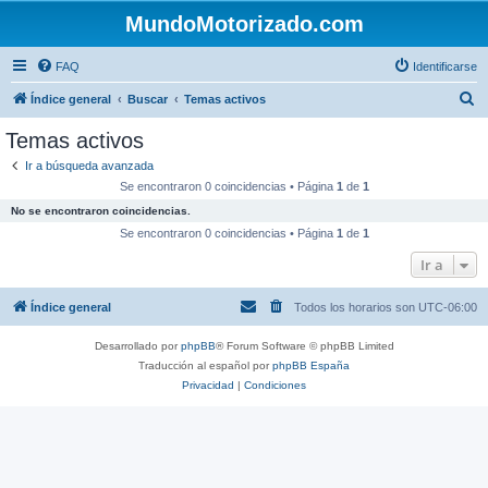
MundoMotorizado.com
FAQ
Identificarse
B
Índice general
Buscar
Temas activos
u
Temas activos
s
Ir a búsqueda avanzada
c
Se encontraron 0 coincidencias • Página
1
de
1
a
No se encontraron coincidencias.
r
Se encontraron 0 coincidencias • Página
1
de
1
Ir a
Índice general
Todos los horarios son
UTC-06:00
Desarrollado por
phpBB
® Forum Software © phpBB Limited
Traducción al español por
phpBB España
Privacidad
|
Condiciones