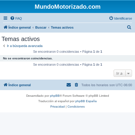
MundoMotorizado.com
FAQ
Identificarse
B
Índice general
Buscar
Temas activos
u
Temas activos
s
Ir a búsqueda avanzada
c
Se encontraron 0 coincidencias • Página
1
de
1
a
No se encontraron coincidencias.
r
Se encontraron 0 coincidencias • Página
1
de
1
Ir a
Índice general
Todos los horarios son
UTC-06:00
Desarrollado por
phpBB
® Forum Software © phpBB Limited
Traducción al español por
phpBB España
Privacidad
|
Condiciones