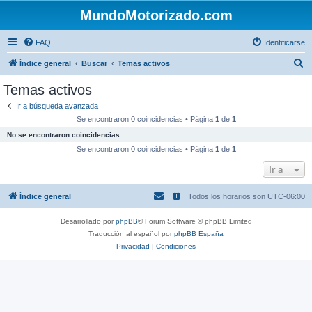
MundoMotorizado.com
FAQ
Identificarse
B
Índice general
Buscar
Temas activos
u
Temas activos
s
Ir a búsqueda avanzada
c
Se encontraron 0 coincidencias • Página
1
de
1
a
No se encontraron coincidencias.
r
Se encontraron 0 coincidencias • Página
1
de
1
Ir a
Índice general
Todos los horarios son
UTC-06:00
Desarrollado por
phpBB
® Forum Software © phpBB Limited
Traducción al español por
phpBB España
Privacidad
|
Condiciones