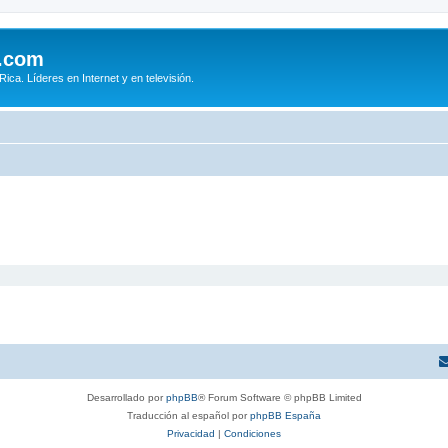
.com
ca. Líderes en Internet y en televisión.
Desarrollado por
phpBB
® Forum Software © phpBB Limited
Traducción al español por
phpBB España
Privacidad
|
Condiciones