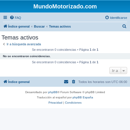
MundoMotorizado.com
FAQ
Identificarse
B
Índice general
Buscar
Temas activos
u
Temas activos
s
Ir a búsqueda avanzada
c
Se encontraron 0 coincidencias • Página
1
de
1
a
No se encontraron coincidencias.
r
Se encontraron 0 coincidencias • Página
1
de
1
Ir a
Índice general
Todos los horarios son
UTC-06:00
Desarrollado por
phpBB
® Forum Software © phpBB Limited
Traducción al español por
phpBB España
Privacidad
|
Condiciones