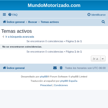
MundoMotorizado.com
FAQ
Identificarse
B
Índice general
Buscar
Temas activos
u
Temas activos
s
Ir a búsqueda avanzada
c
Se encontraron 0 coincidencias • Página
1
de
1
a
No se encontraron coincidencias.
r
Se encontraron 0 coincidencias • Página
1
de
1
Ir a
Índice general
Todos los horarios son
UTC-06:00
Desarrollado por
phpBB
® Forum Software © phpBB Limited
Traducción al español por
phpBB España
Privacidad
|
Condiciones