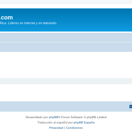
.com
ca. Líderes en Internet y en televisión.
Desarrollado por
phpBB
® Forum Software © phpBB Limited
Traducción al español por
phpBB España
Privacidad
|
Condiciones