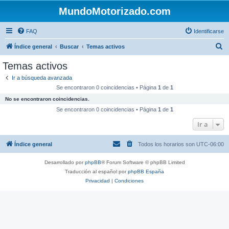
MundoMotorizado.com
FAQ
Identificarse
B
Índice general
Buscar
Temas activos
u
Temas activos
s
Ir a búsqueda avanzada
c
Se encontraron 0 coincidencias • Página
1
de
1
a
No se encontraron coincidencias.
r
Se encontraron 0 coincidencias • Página
1
de
1
Ir a
Índice general
Todos los horarios son
UTC-06:00
Desarrollado por
phpBB
® Forum Software © phpBB Limited
Traducción al español por
phpBB España
Privacidad
|
Condiciones