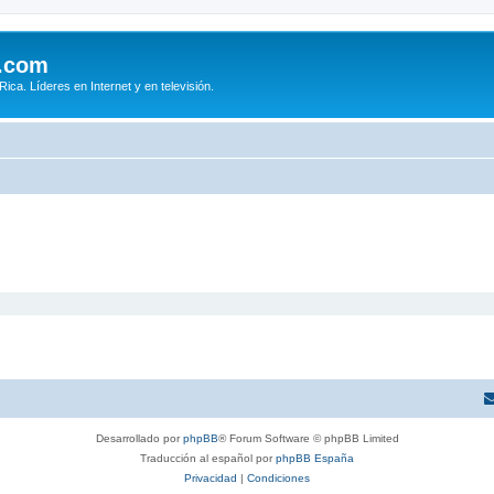
.com
ca. Líderes en Internet y en televisión.
Desarrollado por
phpBB
® Forum Software © phpBB Limited
Traducción al español por
phpBB España
Privacidad
|
Condiciones