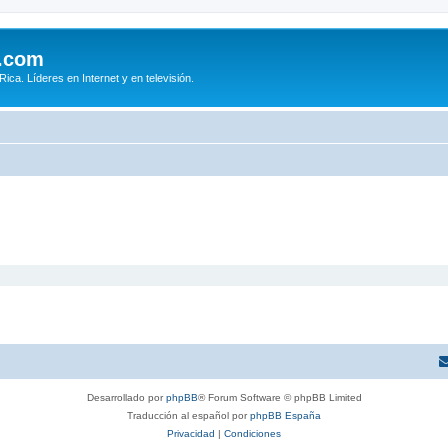
.com
ca. Líderes en Internet y en televisión.
Desarrollado por
phpBB
® Forum Software © phpBB Limited
Traducción al español por
phpBB España
Privacidad
|
Condiciones