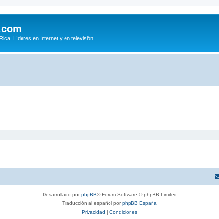
.com
ca. Líderes en Internet y en televisión.
Desarrollado por
phpBB
® Forum Software © phpBB Limited
Traducción al español por
phpBB España
Privacidad
|
Condiciones