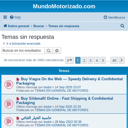
MundoMotorizado.com
FAQ
Identificarse
B
Índice general
Buscar
Temas sin respuesta
u
Temas sin respuesta
s
Ir a búsqueda avanzada
c
Buscar
Búsqueda avanzada
a
Página
1
de
40
1
2
3
4
5
40
S
Se encontraron más de 1000 coincidencias
r
…
Temas
N
Buy Viagra On the Web — Speedy Delivery & Confidential
u
Packaging
e
Último mensaje por
bodut
«
14 Sep 2025 23:07
v
Publicado en
TEMAS EN GENERAL DE MOTORES
o
m
N
Buy Sildenafil Online - Fast Shipping & Confidential
e
u
Packaging
n
e
s
Último mensaje por
bodut
«
14 Sep 2025 22:34
v
a
Publicado en
TEMAS EN GENERAL DE MOTORES
o
j
m
e
N
حاسبة الخيار الثنائي
e
u
Último mensaje por
n
bodut
«
28 May 2022 00:38
e
Publicado en
s
TEMAS EN GENERAL DE MOTORES
v