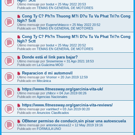
Ngh? Sctt
e
s
Último mensaje por
bodut
«
25 May 2022 20:53
v
a
Publicado en
TEMAS EN GENERAL DE MOTORES
o
j
m
e
N
Cong Ty C? Ph?n Thuong M?i D?u Tu Va Phat Tri?n Cong
e
u
Ngh? Sctt
n
e
s
Último mensaje por
EugeneVelasco
«
25 May 2022 20:52
v
a
Publicado en
TEMAS EN GENERAL DE MOTORES
o
j
m
e
N
Cong Ty C? Ph?n Thuong M?i D?u Tu Va Phat Tri?n Cong
e
u
Ngh? Sctt
n
e
s
Último mensaje por
bodut
«
25 May 2022 20:52
v
a
Publicado en
TEMAS EN GENERAL DE MOTORES
o
j
m
e
N
Donde está el link para bajar?
e
u
Último mensaje por
n
Snowmeow
«
31 Ago 2021 18:53
e
Publicado en
s
La Guácima MOD
v
a
o
j
N
Reparacion d mi automovil
m
e
u
Último mensaje por
Vromor
«
20 Jun 2019 12:59
e
e
Publicado en
Mecánica
n
v
s
o
N
https://www.fitnessway.org/garcinia-vita-uk/
a
m
u
j
Último mensaje por
zhibcv
«
04 Jun 2019 00:26
e
e
e
Publicado en
Agencias Nacionales
n
v
s
o
N
https://www.fitnessway.org/garcinia-vita-reviews/
a
m
u
j
Último mensaje por
vanhlwcf
«
03 Jun 2019 00:20
e
e
e
Publicado en
Anuncios Clasificados
n
v
s
o
N
OBtener permiso de conducir,sin pisar una autoescuela
a
m
u
j
Último mensaje por
antoniocanosa12
«
12 May 2019 19:16
e
e
e
Publicado en
FORMULA UNO
n
v
s
o