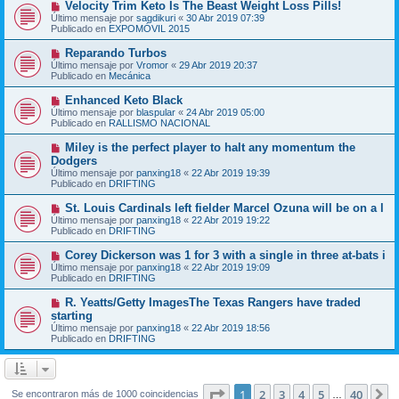
N
Velocity Trim Keto Is The Beast Weight Loss Pills!
a
m
u
j
Último mensaje por
sagdikuri
«
30 Abr 2019 07:39
e
e
e
Publicado en
EXPOMÓVIL 2015
n
v
s
o
N
Reparando Turbos
a
m
u
j
Último mensaje por
Vromor
«
29 Abr 2019 20:37
e
e
e
Publicado en
Mecánica
n
v
s
o
N
Enhanced Keto Black
a
m
u
j
Último mensaje por
blaspular
«
24 Abr 2019 05:00
e
e
e
Publicado en
RALLISMO NACIONAL
n
v
s
o
N
Miley is the perfect player to halt any momentum the
a
m
u
j
Dodgers
e
e
e
Último mensaje por
n
panxing18
«
22 Abr 2019 19:39
v
Publicado en
s
DRIFTING
o
a
m
j
N
St. Louis Cardinals left fielder Marcel Ozuna will be on a l
e
e
u
Último mensaje por
n
panxing18
«
22 Abr 2019 19:22
e
Publicado en
s
DRIFTING
v
a
o
j
N
Corey Dickerson was 1 for 3 with a single in three at-bats i
m
e
u
Último mensaje por
panxing18
«
22 Abr 2019 19:09
e
e
Publicado en
DRIFTING
n
v
s
o
N
R. Yeatts/Getty ImagesThe Texas Rangers have traded
a
m
u
j
starting
e
e
e
Último mensaje por
n
panxing18
«
22 Abr 2019 18:56
v
Publicado en
s
DRIFTING
o
a
m
j
e
e
n
s
Página
1
de
40
1
2
3
4
5
40
S
Se encontraron más de 1000 coincidencias
…
a