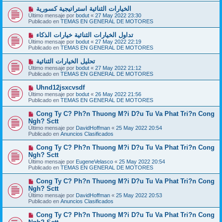
a
o
j
N
الخيارات الثنائية استراتيجية كسورية
m
e
u
Último mensaje por
bodut
«
27 May 2022 23:30
e
e
Publicado en
TEMAS EN GENERAL DE MOTORES
n
v
s
o
N
تداول الخيارات الثنائية خيارات الذكاء
a
m
u
j
Último mensaje por
bodut
«
27 May 2022 22:19
e
e
e
Publicado en
TEMAS EN GENERAL DE MOTORES
n
v
s
o
N
تحليل الخيارات الثنائية
a
m
u
j
Último mensaje por
bodut
«
27 May 2022 21:12
e
e
e
Publicado en
TEMAS EN GENERAL DE MOTORES
n
v
s
o
N
Uhnd12jsxcvsdf
a
m
u
j
Último mensaje por
bodut
«
26 May 2022 21:56
e
e
e
Publicado en
TEMAS EN GENERAL DE MOTORES
n
v
s
o
N
Cong Ty C? Ph?n Thuong M?i D?u Tu Va Phat Tri?n Cong
a
m
u
j
Ngh? Sctt
e
e
e
Último mensaje por
n
DavidHoffman
«
25 May 2022 20:54
v
Publicado en
s
Anuncios Clasificados
o
a
m
j
N
Cong Ty C? Ph?n Thuong M?i D?u Tu Va Phat Tri?n Cong
e
e
u
Ngh? Sctt
n
e
s
Último mensaje por
EugeneVelasco
«
25 May 2022 20:54
v
a
Publicado en
TEMAS EN GENERAL DE MOTORES
o
j
m
e
N
Cong Ty C? Ph?n Thuong M?i D?u Tu Va Phat Tri?n Cong
e
u
Ngh? Sctt
n
e
s
Último mensaje por
DavidHoffman
«
25 May 2022 20:53
v
a
Publicado en
Anuncios Clasificados
o
j
m
e
N
Cong Ty C? Ph?n Thuong M?i D?u Tu Va Phat Tri?n Cong
e
u
n