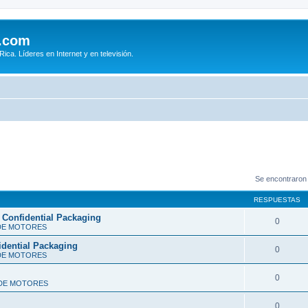
.com
ca. Líderes en Internet y en televisión.
Se encontraron
RESPUESTAS
 Confidential Packaging
0
DE MOTORES
idential Packaging
0
DE MOTORES
0
 DE MOTORES
0