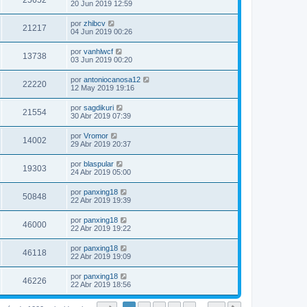
25652
20 Jun 2019 12:59
por
zhibcv
21217
04 Jun 2019 00:26
por
vanhlwcf
13738
03 Jun 2019 00:20
por
antoniocanosa12
22220
12 May 2019 19:16
por
sagdikuri
21554
30 Abr 2019 07:39
por
Vromor
14002
29 Abr 2019 20:37
por
blaspular
19303
24 Abr 2019 05:00
por
panxing18
50848
22 Abr 2019 19:39
por
panxing18
46000
22 Abr 2019 19:22
por
panxing18
46118
22 Abr 2019 19:09
por
panxing18
46226
22 Abr 2019 18:56