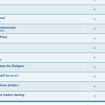
0
0
ews/
0
s
autoescuela
0
UNO
ills!
0
0
0
AL
entum the Dodgers
0
will be on a l
0
hree at-bats i
0
e traded starting
0