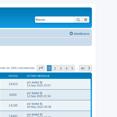
Buscar
Búsqueda avanza
Identificarse
Página
1
de
40
1
2
3
4
5
40
Siguiente
 más de 1000 coincidencias
…
VISTAS
ÚLTIMO MENSAJE
por
bodut
14423
14 Sep 2025 23:07
por
bodut
6460
14 Sep 2025 22:34
por
bodut
14195
28 May 2022 00:38
por
bodut
14482