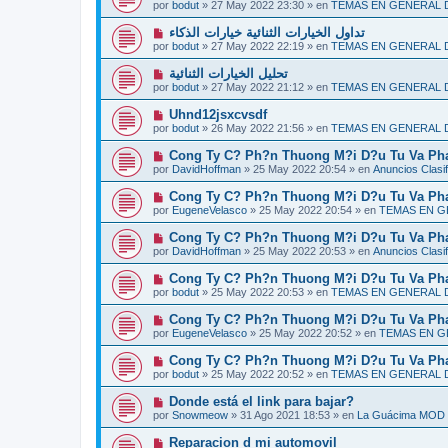
u
s
por
bodut
»
27 May 2022 23:30
» en
TEMAS EN GENERAL
m
e
a
e
v
j
N
تداول الخيارات الثنائية خيارات الذكاء
n
o
e
u
s
por
bodut
»
27 May 2022 22:19
» en
TEMAS EN GENERAL
m
e
a
e
v
j
N
تحليل الخيارات الثنائية
n
o
e
u
s
por
bodut
»
27 May 2022 21:12
» en
TEMAS EN GENERAL
m
e
a
e
v
j
N
Uhnd12jsxcvsdf
n
o
e
u
s
por
bodut
»
26 May 2022 21:56
» en
TEMAS EN GENERAL
m
e
a
e
v
j
N
Cong Ty C? Ph?n Thuong M?i D?u Tu Va Pha
n
o
e
u
s
por
DavidHoffman
»
25 May 2022 20:54
» en
Anuncios Clasi
m
e
a
e
v
j
N
Cong Ty C? Ph?n Thuong M?i D?u Tu Va Pha
n
o
e
u
s
por
EugeneVelasco
»
25 May 2022 20:54
» en
TEMAS EN 
m
e
a
e
v
j
N
Cong Ty C? Ph?n Thuong M?i D?u Tu Va Pha
n
o
e
u
s
por
DavidHoffman
»
25 May 2022 20:53
» en
Anuncios Clasi
m
e
a
e
v
j
N
Cong Ty C? Ph?n Thuong M?i D?u Tu Va Pha
n
o
e
u
s
por
bodut
»
25 May 2022 20:53
» en
TEMAS EN GENERAL
m
e
a
e
v
j
N
Cong Ty C? Ph?n Thuong M?i D?u Tu Va Pha
n
o
e
u
s
por
EugeneVelasco
»
25 May 2022 20:52
» en
TEMAS EN 
m
e
a
e
v
j
N
Cong Ty C? Ph?n Thuong M?i D?u Tu Va Pha
n
o
e
u
s
por
bodut
»
25 May 2022 20:52
» en
TEMAS EN GENERAL
m
e
a
e
v
j
N
Donde está el link para bajar?
n
o
e
u
s
por
Snowmeow
»
31 Ago 2021 18:53
» en
La Guácima MOD
m
e
a
e
v
j
N
Reparacion d mi automovil
n
o