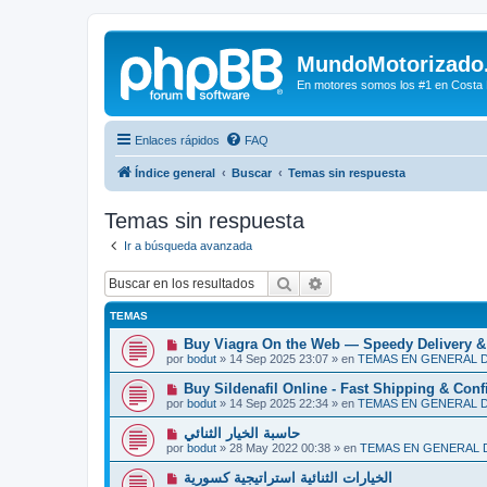
MundoMotorizado
En motores somos los #1 en Costa Ri
Enlaces rápidos
FAQ
Índice general
Buscar
Temas sin respuesta
Temas sin respuesta
Ir a búsqueda avanzada
Buscar
Búsqueda avanzada
TEMAS
N
Buy Viagra On the Web — Speedy Delivery &
u
por
bodut
»
14 Sep 2025 23:07
» en
TEMAS EN GENERAL 
e
v
N
Buy Sildenafil Online - Fast Shipping & Conf
o
u
por
bodut
»
14 Sep 2025 22:34
» en
TEMAS EN GENERAL 
m
e
e
v
N
حاسبة الخيار الثنائي
n
o
u
s
por
bodut
»
28 May 2022 00:38
» en
TEMAS EN GENERAL
m
e
a
e
v
j
N
الخيارات الثنائية استراتيجية كسورية
n
o
e