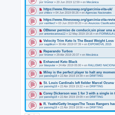
e
u
s
por
Vromor
»
20 Jun 2019 12:59
» en
Mecánica
m
e
a
e
v
j
N
https://www.fitnessway.org/garcinia-vita-uk/
n
o
e
u
s
por
zhibcv
»
04 Jun 2019 00:26
» en
Agencias Nacionales
m
e
a
e
v
j
N
https://www.fitnessway.org/garcinia-vita-revi
n
o
e
u
s
por
vanhlwcf
»
03 Jun 2019 00:20
» en
Anuncios Clasificado
m
e
a
e
v
j
N
OBtener permiso de conducir,sin pisar una 
n
o
e
u
s
por
antoniocanosa12
»
12 May 2019 19:16
» en
FORMULA 
m
e
a
e
v
j
N
Velocity Trim Keto Is The Beast Weight Loss P
n
o
e
u
s
por
sagdikuri
»
30 Abr 2019 07:39
» en
EXPOMÓVIL 2015
m
e
a
e
v
j
N
Reparando Turbos
n
o
e
u
s
por
Vromor
»
29 Abr 2019 20:37
» en
Mecánica
m
e
a
e
v
j
N
Enhanced Keto Black
n
o
e
u
s
por
blaspular
»
24 Abr 2019 05:00
» en
RALLISMO NACION
m
e
a
e
v
j
N
Miley is the perfect player to halt any mom
n
o
e
u
s
por
panxing18
»
22 Abr 2019 19:39
» en
DRIFTING
m
e
a
e
v
j
N
St. Louis Cardinals left fielder Marcel Ozuna 
n
o
e
u
s
por
panxing18
»
22 Abr 2019 19:22
» en
DRIFTING
m
e
a
e
v
j
N
Corey Dickerson was 1 for 3 with a single in t
n
o
e
u
s
por
panxing18
»
22 Abr 2019 19:09
» en
DRIFTING
m
e
a
e
v
j
N
R. Yeatts/Getty ImagesThe Texas Rangers hav
n
o
e
u
s
por
panxing18
»
22 Abr 2019 18:56
» en
DRIFTING
m
e
a
e
v
j
n