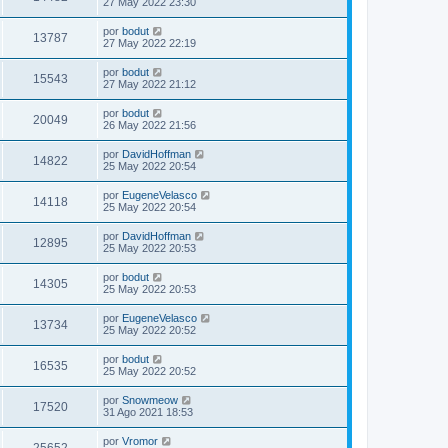
27 May 2022 23:30
por
bodut
13787
27 May 2022 22:19
por
bodut
15543
27 May 2022 21:12
por
bodut
20049
26 May 2022 21:56
por
DavidHoffman
14822
25 May 2022 20:54
por
EugeneVelasco
14118
25 May 2022 20:54
por
DavidHoffman
12895
25 May 2022 20:53
por
bodut
14305
25 May 2022 20:53
por
EugeneVelasco
13734
25 May 2022 20:52
por
bodut
16535
25 May 2022 20:52
por
Snowmeow
17520
31 Ago 2021 18:53
por
Vromor