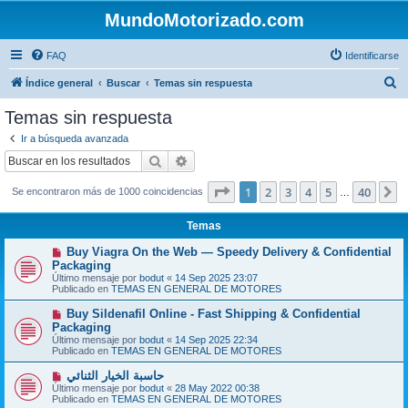
MundoMotorizado.com
FAQ
Identificarse
B
Índice general
Buscar
Temas sin respuesta
u
Temas sin respuesta
s
Ir a búsqueda avanzada
c
Buscar
Búsqueda avanzada
a
Página
1
de
40
1
2
3
4
5
40
S
Se encontraron más de 1000 coincidencias
r
…
Temas
N
Buy Viagra On the Web — Speedy Delivery & Confidential
u
Packaging
e
Último mensaje por
bodut
«
14 Sep 2025 23:07
v
Publicado en
TEMAS EN GENERAL DE MOTORES
o
m
N
Buy Sildenafil Online - Fast Shipping & Confidential
e
u
Packaging
n
e
s
Último mensaje por
bodut
«
14 Sep 2025 22:34
v
a
Publicado en
TEMAS EN GENERAL DE MOTORES
o
j
m
e
N
حاسبة الخيار الثنائي
e
u
Último mensaje por
n
bodut
«
28 May 2022 00:38
e
Publicado en
s
TEMAS EN GENERAL DE MOTORES
v