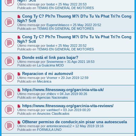
Ngh? Sctt
e
s
Último mensaje por
bodut
«
25 May 2022 20:53
v
a
Publicado en
TEMAS EN GENERAL DE MOTORES
o
j
m
e
N
Cong Ty C? Ph?n Thuong M?i D?u Tu Va Phat Tri?n Cong
e
u
Ngh? Sctt
n
e
s
Último mensaje por
EugeneVelasco
«
25 May 2022 20:52
v
a
Publicado en
TEMAS EN GENERAL DE MOTORES
o
j
m
e
N
Cong Ty C? Ph?n Thuong M?i D?u Tu Va Phat Tri?n Cong
e
u
Ngh? Sctt
n
e
s
Último mensaje por
bodut
«
25 May 2022 20:52
v
a
Publicado en
TEMAS EN GENERAL DE MOTORES
o
j
m
e
N
Donde está el link para bajar?
e
u
Último mensaje por
n
Snowmeow
«
31 Ago 2021 18:53
e
Publicado en
s
La Guácima MOD
v
a
o
j
N
Reparacion d mi automovil
m
e
u
Último mensaje por
Vromor
«
20 Jun 2019 12:59
e
e
Publicado en
Mecánica
n
v
s
o
N
https://www.fitnessway.org/garcinia-vita-uk/
a
m
u
j
Último mensaje por
zhibcv
«
04 Jun 2019 00:26
e
e
e
Publicado en
Agencias Nacionales
n
v
s
o
N
https://www.fitnessway.org/garcinia-vita-reviews/
a
m
u
j
Último mensaje por
vanhlwcf
«
03 Jun 2019 00:20
e
e
e
Publicado en
Anuncios Clasificados
n
v
s
o
N
OBtener permiso de conducir,sin pisar una autoescuela
a
m
u
j
Último mensaje por
antoniocanosa12
«
12 May 2019 19:16
e
e
e
Publicado en
FORMULA UNO
n
v
s
o