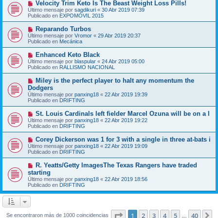
N
Velocity Trim Keto Is The Beast Weight Loss Pills!
a
m
u
j
Último mensaje por
sagdikuri
«
30 Abr 2019 07:39
e
e
e
Publicado en
EXPOMÓVIL 2015
n
v
s
o
N
Reparando Turbos
a
m
u
j
Último mensaje por
Vromor
«
29 Abr 2019 20:37
e
e
e
Publicado en
Mecánica
n
v
s
o
N
Enhanced Keto Black
a
m
u
j
Último mensaje por
blaspular
«
24 Abr 2019 05:00
e
e
e
Publicado en
RALLISMO NACIONAL
n
v
s
o
N
Miley is the perfect player to halt any momentum the
a
m
u
j
Dodgers
e
e
e
Último mensaje por
n
panxing18
«
22 Abr 2019 19:39
v
Publicado en
s
DRIFTING
o
a
m
j
N
St. Louis Cardinals left fielder Marcel Ozuna will be on a l
e
e
u
Último mensaje por
n
panxing18
«
22 Abr 2019 19:22
e
Publicado en
s
DRIFTING
v
a
o
j
N
Corey Dickerson was 1 for 3 with a single in three at-bats i
m
e
u
Último mensaje por
panxing18
«
22 Abr 2019 19:09
e
e
Publicado en
DRIFTING
n
v
s
o
N
R. Yeatts/Getty ImagesThe Texas Rangers have traded
a
m
u
j
starting
e
e
e
Último mensaje por
n
panxing18
«
22 Abr 2019 18:56
v
Publicado en
s
DRIFTING
o
a
m
j
e
e
n
s
Página
1
de
40
1
2
3
4
5
40
S
Se encontraron más de 1000 coincidencias
…
a