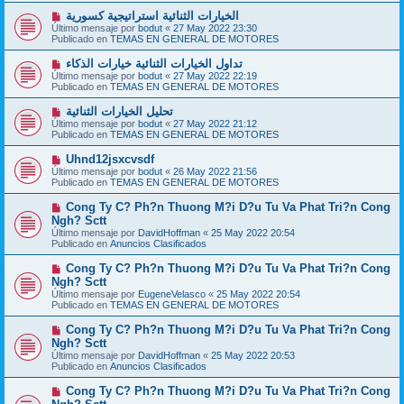
a
o
j
N
الخيارات الثنائية استراتيجية كسورية
m
e
u
Último mensaje por
bodut
«
27 May 2022 23:30
e
e
Publicado en
TEMAS EN GENERAL DE MOTORES
n
v
s
o
N
تداول الخيارات الثنائية خيارات الذكاء
a
m
u
j
Último mensaje por
bodut
«
27 May 2022 22:19
e
e
e
Publicado en
TEMAS EN GENERAL DE MOTORES
n
v
s
o
N
تحليل الخيارات الثنائية
a
m
u
j
Último mensaje por
bodut
«
27 May 2022 21:12
e
e
e
Publicado en
TEMAS EN GENERAL DE MOTORES
n
v
s
o
N
Uhnd12jsxcvsdf
a
m
u
j
Último mensaje por
bodut
«
26 May 2022 21:56
e
e
e
Publicado en
TEMAS EN GENERAL DE MOTORES
n
v
s
o
N
Cong Ty C? Ph?n Thuong M?i D?u Tu Va Phat Tri?n Cong
a
m
u
j
Ngh? Sctt
e
e
e
Último mensaje por
n
DavidHoffman
«
25 May 2022 20:54
v
Publicado en
s
Anuncios Clasificados
o
a
m
j
N
Cong Ty C? Ph?n Thuong M?i D?u Tu Va Phat Tri?n Cong
e
e
u
Ngh? Sctt
n
e
s
Último mensaje por
EugeneVelasco
«
25 May 2022 20:54
v
a
Publicado en
TEMAS EN GENERAL DE MOTORES
o
j
m
e
N
Cong Ty C? Ph?n Thuong M?i D?u Tu Va Phat Tri?n Cong
e
u
Ngh? Sctt
n
e
s
Último mensaje por
DavidHoffman
«
25 May 2022 20:53
v
a
Publicado en
Anuncios Clasificados
o
j
m
e
N
Cong Ty C? Ph?n Thuong M?i D?u Tu Va Phat Tri?n Cong
e
u
n