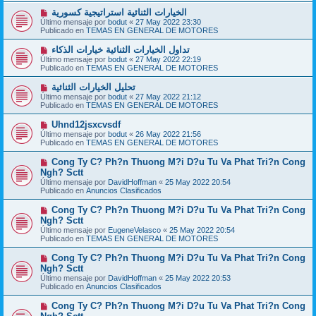
a
o
j
N
الخيارات الثنائية استراتيجية كسورية
m
e
u
Último mensaje por
bodut
«
27 May 2022 23:30
e
e
Publicado en
TEMAS EN GENERAL DE MOTORES
n
v
s
o
N
تداول الخيارات الثنائية خيارات الذكاء
a
m
u
j
Último mensaje por
bodut
«
27 May 2022 22:19
e
e
e
Publicado en
TEMAS EN GENERAL DE MOTORES
n
v
s
o
N
تحليل الخيارات الثنائية
a
m
u
j
Último mensaje por
bodut
«
27 May 2022 21:12
e
e
e
Publicado en
TEMAS EN GENERAL DE MOTORES
n
v
s
o
N
Uhnd12jsxcvsdf
a
m
u
j
Último mensaje por
bodut
«
26 May 2022 21:56
e
e
e
Publicado en
TEMAS EN GENERAL DE MOTORES
n
v
s
o
N
Cong Ty C? Ph?n Thuong M?i D?u Tu Va Phat Tri?n Cong
a
m
u
j
Ngh? Sctt
e
e
e
Último mensaje por
n
DavidHoffman
«
25 May 2022 20:54
v
Publicado en
s
Anuncios Clasificados
o
a
m
j
N
Cong Ty C? Ph?n Thuong M?i D?u Tu Va Phat Tri?n Cong
e
e
u
Ngh? Sctt
n
e
s
Último mensaje por
EugeneVelasco
«
25 May 2022 20:54
v
a
Publicado en
TEMAS EN GENERAL DE MOTORES
o
j
m
e
N
Cong Ty C? Ph?n Thuong M?i D?u Tu Va Phat Tri?n Cong
e
u
Ngh? Sctt
n
e
s
Último mensaje por
DavidHoffman
«
25 May 2022 20:53
v
a
Publicado en
Anuncios Clasificados
o
j
m
e
N
Cong Ty C? Ph?n Thuong M?i D?u Tu Va Phat Tri?n Cong
e
u
n