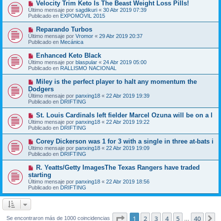
N
Velocity Trim Keto Is The Beast Weight Loss Pills!
a
m
u
j
Último mensaje por
sagdikuri
«
30 Abr 2019 07:39
e
e
e
Publicado en
EXPOMÓVIL 2015
n
v
s
o
N
Reparando Turbos
a
m
u
j
Último mensaje por
Vromor
«
29 Abr 2019 20:37
e
e
e
Publicado en
Mecánica
n
v
s
o
N
Enhanced Keto Black
a
m
u
j
Último mensaje por
blaspular
«
24 Abr 2019 05:00
e
e
e
Publicado en
RALLISMO NACIONAL
n
v
s
o
N
Miley is the perfect player to halt any momentum the
a
m
u
j
Dodgers
e
e
e
Último mensaje por
n
panxing18
«
22 Abr 2019 19:39
v
Publicado en
s
DRIFTING
o
a
m
j
N
St. Louis Cardinals left fielder Marcel Ozuna will be on a l
e
e
u
Último mensaje por
n
panxing18
«
22 Abr 2019 19:22
e
Publicado en
s
DRIFTING
v
a
o
j
N
Corey Dickerson was 1 for 3 with a single in three at-bats i
m
e
u
Último mensaje por
panxing18
«
22 Abr 2019 19:09
e
e
Publicado en
DRIFTING
n
v
s
o
N
R. Yeatts/Getty ImagesThe Texas Rangers have traded
a
m
u
j
starting
e
e
e
Último mensaje por
n
panxing18
«
22 Abr 2019 18:56
v
Publicado en
s
DRIFTING
o
a
m
j
e
e
n
s
Página
1
de
40
1
2
3
4
5
40
S
Se encontraron más de 1000 coincidencias
…
a