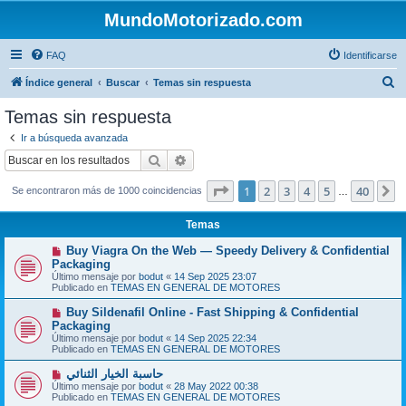
MundoMotorizado.com
FAQ
Identificarse
B
Índice general
Buscar
Temas sin respuesta
u
Temas sin respuesta
s
Ir a búsqueda avanzada
c
Buscar
Búsqueda avanzada
a
Página
1
de
40
1
2
3
4
5
40
S
Se encontraron más de 1000 coincidencias
r
…
Temas
N
Buy Viagra On the Web — Speedy Delivery & Confidential
u
Packaging
e
Último mensaje por
bodut
«
14 Sep 2025 23:07
v
Publicado en
TEMAS EN GENERAL DE MOTORES
o
m
N
Buy Sildenafil Online - Fast Shipping & Confidential
e
u
Packaging
n
e
s
Último mensaje por
bodut
«
14 Sep 2025 22:34
v
a
Publicado en
TEMAS EN GENERAL DE MOTORES
o
j
m
e
N
حاسبة الخيار الثنائي
e
u
Último mensaje por
n
bodut
«
28 May 2022 00:38
e
Publicado en
s
TEMAS EN GENERAL DE MOTORES
v