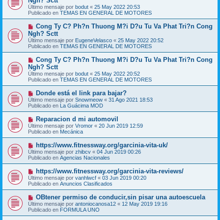
Ngh? Sctt
e
s
Último mensaje por
bodut
«
25 May 2022 20:53
v
a
Publicado en
TEMAS EN GENERAL DE MOTORES
o
j
m
e
N
Cong Ty C? Ph?n Thuong M?i D?u Tu Va Phat Tri?n Cong
e
u
Ngh? Sctt
n
e
s
Último mensaje por
EugeneVelasco
«
25 May 2022 20:52
v
a
Publicado en
TEMAS EN GENERAL DE MOTORES
o
j
m
e
N
Cong Ty C? Ph?n Thuong M?i D?u Tu Va Phat Tri?n Cong
e
u
Ngh? Sctt
n
e
s
Último mensaje por
bodut
«
25 May 2022 20:52
v
a
Publicado en
TEMAS EN GENERAL DE MOTORES
o
j
m
e
N
Donde está el link para bajar?
e
u
Último mensaje por
n
Snowmeow
«
31 Ago 2021 18:53
e
Publicado en
s
La Guácima MOD
v
a
o
j
N
Reparacion d mi automovil
m
e
u
Último mensaje por
Vromor
«
20 Jun 2019 12:59
e
e
Publicado en
Mecánica
n
v
s
o
N
https://www.fitnessway.org/garcinia-vita-uk/
a
m
u
j
Último mensaje por
zhibcv
«
04 Jun 2019 00:26
e
e
e
Publicado en
Agencias Nacionales
n
v
s
o
N
https://www.fitnessway.org/garcinia-vita-reviews/
a
m
u
j
Último mensaje por
vanhlwcf
«
03 Jun 2019 00:20
e
e
e
Publicado en
Anuncios Clasificados
n
v
s
o
N
OBtener permiso de conducir,sin pisar una autoescuela
a
m
u
j
Último mensaje por
antoniocanosa12
«
12 May 2019 19:16
e
e
e
Publicado en
FORMULA UNO
n
v
s
o