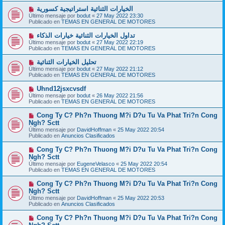
a
o
j
N
الخيارات الثنائية استراتيجية كسورية
m
e
u
Último mensaje por
bodut
«
27 May 2022 23:30
e
e
Publicado en
TEMAS EN GENERAL DE MOTORES
n
v
s
o
N
تداول الخيارات الثنائية خيارات الذكاء
a
m
u
j
Último mensaje por
bodut
«
27 May 2022 22:19
e
e
e
Publicado en
TEMAS EN GENERAL DE MOTORES
n
v
s
o
N
تحليل الخيارات الثنائية
a
m
u
j
Último mensaje por
bodut
«
27 May 2022 21:12
e
e
e
Publicado en
TEMAS EN GENERAL DE MOTORES
n
v
s
o
N
Uhnd12jsxcvsdf
a
m
u
j
Último mensaje por
bodut
«
26 May 2022 21:56
e
e
e
Publicado en
TEMAS EN GENERAL DE MOTORES
n
v
s
o
N
Cong Ty C? Ph?n Thuong M?i D?u Tu Va Phat Tri?n Cong
a
m
u
j
Ngh? Sctt
e
e
e
Último mensaje por
n
DavidHoffman
«
25 May 2022 20:54
v
Publicado en
s
Anuncios Clasificados
o
a
m
j
N
Cong Ty C? Ph?n Thuong M?i D?u Tu Va Phat Tri?n Cong
e
e
u
Ngh? Sctt
n
e
s
Último mensaje por
EugeneVelasco
«
25 May 2022 20:54
v
a
Publicado en
TEMAS EN GENERAL DE MOTORES
o
j
m
e
N
Cong Ty C? Ph?n Thuong M?i D?u Tu Va Phat Tri?n Cong
e
u
Ngh? Sctt
n
e
s
Último mensaje por
DavidHoffman
«
25 May 2022 20:53
v
a
Publicado en
Anuncios Clasificados
o
j
m
e
N
Cong Ty C? Ph?n Thuong M?i D?u Tu Va Phat Tri?n Cong
e
u
n