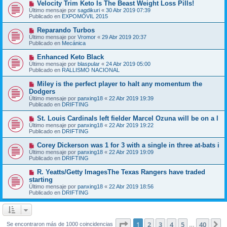
N
Velocity Trim Keto Is The Beast Weight Loss Pills!
a
m
u
j
Último mensaje por
sagdikuri
«
30 Abr 2019 07:39
e
e
e
Publicado en
EXPOMÓVIL 2015
n
v
s
o
N
Reparando Turbos
a
m
u
j
Último mensaje por
Vromor
«
29 Abr 2019 20:37
e
e
e
Publicado en
Mecánica
n
v
s
o
N
Enhanced Keto Black
a
m
u
j
Último mensaje por
blaspular
«
24 Abr 2019 05:00
e
e
e
Publicado en
RALLISMO NACIONAL
n
v
s
o
N
Miley is the perfect player to halt any momentum the
a
m
u
j
Dodgers
e
e
e
Último mensaje por
n
panxing18
«
22 Abr 2019 19:39
v
Publicado en
s
DRIFTING
o
a
m
j
N
St. Louis Cardinals left fielder Marcel Ozuna will be on a l
e
e
u
Último mensaje por
n
panxing18
«
22 Abr 2019 19:22
e
Publicado en
s
DRIFTING
v
a
o
j
N
Corey Dickerson was 1 for 3 with a single in three at-bats i
m
e
u
Último mensaje por
panxing18
«
22 Abr 2019 19:09
e
e
Publicado en
DRIFTING
n
v
s
o
N
R. Yeatts/Getty ImagesThe Texas Rangers have traded
a
m
u
j
starting
e
e
e
Último mensaje por
n
panxing18
«
22 Abr 2019 18:56
v
Publicado en
s
DRIFTING
o
a
m
j
e
e
n
s
Página
1
de
40
1
2
3
4
5
40
S
Se encontraron más de 1000 coincidencias
…
a