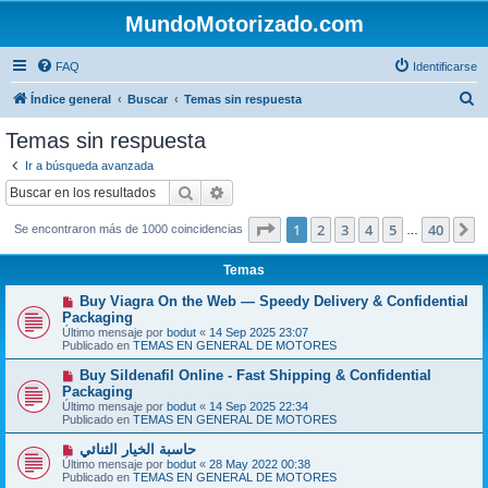
MundoMotorizado.com
FAQ
Identificarse
B
Índice general
Buscar
Temas sin respuesta
u
Temas sin respuesta
s
Ir a búsqueda avanzada
c
Buscar
Búsqueda avanzada
a
Página
1
de
40
1
2
3
4
5
40
S
Se encontraron más de 1000 coincidencias
r
…
Temas
N
Buy Viagra On the Web — Speedy Delivery & Confidential
u
Packaging
e
Último mensaje por
bodut
«
14 Sep 2025 23:07
v
Publicado en
TEMAS EN GENERAL DE MOTORES
o
m
N
Buy Sildenafil Online - Fast Shipping & Confidential
e
u
Packaging
n
e
s
Último mensaje por
bodut
«
14 Sep 2025 22:34
v
a
Publicado en
TEMAS EN GENERAL DE MOTORES
o
j
m
e
N
حاسبة الخيار الثنائي
e
u
Último mensaje por
n
bodut
«
28 May 2022 00:38
e
Publicado en
s
TEMAS EN GENERAL DE MOTORES
v