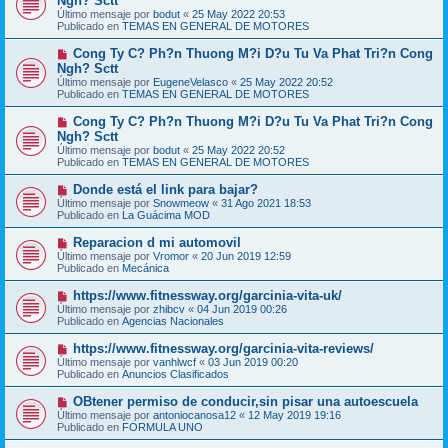
Ngh? Sctt
e
s
Último mensaje por
bodut
«
25 May 2022 20:53
v
a
Publicado en
TEMAS EN GENERAL DE MOTORES
o
j
m
e
N
Cong Ty C? Ph?n Thuong M?i D?u Tu Va Phat Tri?n Cong
e
u
Ngh? Sctt
n
e
s
Último mensaje por
EugeneVelasco
«
25 May 2022 20:52
v
a
Publicado en
TEMAS EN GENERAL DE MOTORES
o
j
m
e
N
Cong Ty C? Ph?n Thuong M?i D?u Tu Va Phat Tri?n Cong
e
u
Ngh? Sctt
n
e
s
Último mensaje por
bodut
«
25 May 2022 20:52
v
a
Publicado en
TEMAS EN GENERAL DE MOTORES
o
j
m
e
N
Donde está el link para bajar?
e
u
Último mensaje por
n
Snowmeow
«
31 Ago 2021 18:53
e
Publicado en
s
La Guácima MOD
v
a
o
j
N
Reparacion d mi automovil
m
e
u
Último mensaje por
Vromor
«
20 Jun 2019 12:59
e
e
Publicado en
Mecánica
n
v
s
o
N
https://www.fitnessway.org/garcinia-vita-uk/
a
m
u
j
Último mensaje por
zhibcv
«
04 Jun 2019 00:26
e
e
e
Publicado en
Agencias Nacionales
n
v
s
o
N
https://www.fitnessway.org/garcinia-vita-reviews/
a
m
u
j
Último mensaje por
vanhlwcf
«
03 Jun 2019 00:20
e
e
e
Publicado en
Anuncios Clasificados
n
v
s
o
N
OBtener permiso de conducir,sin pisar una autoescuela
a
m
u
j
Último mensaje por
antoniocanosa12
«
12 May 2019 19:16
e
e
e
Publicado en
FORMULA UNO
n
v
s
o