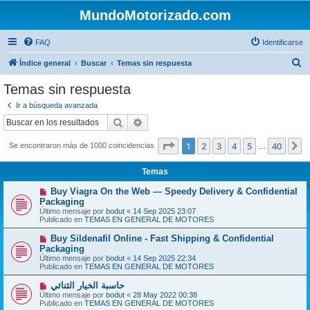
MundoMotorizado.com
FAQ
Identificarse
B
Índice general
Buscar
Temas sin respuesta
u
Temas sin respuesta
s
Ir a búsqueda avanzada
c
Buscar
Búsqueda avanzada
a
Página
1
de
40
1
2
3
4
5
40
S
Se encontraron más de 1000 coincidencias
r
…
Temas
N
Buy Viagra On the Web — Speedy Delivery & Confidential
u
Packaging
e
Último mensaje por
bodut
«
14 Sep 2025 23:07
v
Publicado en
TEMAS EN GENERAL DE MOTORES
o
m
N
Buy Sildenafil Online - Fast Shipping & Confidential
e
u
Packaging
n
e
s
Último mensaje por
bodut
«
14 Sep 2025 22:34
v
a
Publicado en
TEMAS EN GENERAL DE MOTORES
o
j
m
e
N
حاسبة الخيار الثنائي
e
u
Último mensaje por
n
bodut
«
28 May 2022 00:38
e
Publicado en
s
TEMAS EN GENERAL DE MOTORES
v