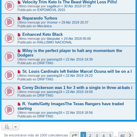
N
Velocity Trim Keto Is The Beast Weight Loss Pills!
a
m
u
j
Último mensaje por
sagdikuri
«
30 Abr 2019 07:39
e
e
e
Publicado en
EXPOMÓVIL 2015
n
v
s
o
N
Reparando Turbos
a
m
u
j
Último mensaje por
Vromor
«
29 Abr 2019 20:37
e
e
e
Publicado en
Mecánica
n
v
s
o
N
Enhanced Keto Black
a
m
u
j
Último mensaje por
blaspular
«
24 Abr 2019 05:00
e
e
e
Publicado en
RALLISMO NACIONAL
n
v
s
o
N
Miley is the perfect player to halt any momentum the
a
m
u
j
Dodgers
e
e
e
Último mensaje por
n
panxing18
«
22 Abr 2019 19:39
v
Publicado en
s
DRIFTING
o
a
m
j
N
St. Louis Cardinals left fielder Marcel Ozuna will be on a l
e
e
u
Último mensaje por
n
panxing18
«
22 Abr 2019 19:22
e
Publicado en
s
DRIFTING
v
a
o
j
N
Corey Dickerson was 1 for 3 with a single in three at-bats i
m
e
u
Último mensaje por
panxing18
«
22 Abr 2019 19:09
e
e
Publicado en
DRIFTING
n
v
s
o
N
R. Yeatts/Getty ImagesThe Texas Rangers have traded
a
m
u
j
starting
e
e
e
Último mensaje por
n
panxing18
«
22 Abr 2019 18:56
v
Publicado en
s
DRIFTING
o
a
m
j
e
e
n
s
Página
1
de
40
1
2
3
4
5
40
S
Se encontraron más de 1000 coincidencias
…
a