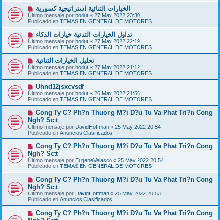
a
o
j
N
الخيارات الثنائية استراتيجية كسورية
m
e
u
Último mensaje por
bodut
«
27 May 2022 23:30
e
e
Publicado en
TEMAS EN GENERAL DE MOTORES
n
v
s
o
N
تداول الخيارات الثنائية خيارات الذكاء
a
m
u
j
Último mensaje por
bodut
«
27 May 2022 22:19
e
e
e
Publicado en
TEMAS EN GENERAL DE MOTORES
n
v
s
o
N
تحليل الخيارات الثنائية
a
m
u
j
Último mensaje por
bodut
«
27 May 2022 21:12
e
e
e
Publicado en
TEMAS EN GENERAL DE MOTORES
n
v
s
o
N
Uhnd12jsxcvsdf
a
m
u
j
Último mensaje por
bodut
«
26 May 2022 21:56
e
e
e
Publicado en
TEMAS EN GENERAL DE MOTORES
n
v
s
o
N
Cong Ty C? Ph?n Thuong M?i D?u Tu Va Phat Tri?n Cong
a
m
u
j
Ngh? Sctt
e
e
e
Último mensaje por
n
DavidHoffman
«
25 May 2022 20:54
v
Publicado en
s
Anuncios Clasificados
o
a
m
j
N
Cong Ty C? Ph?n Thuong M?i D?u Tu Va Phat Tri?n Cong
e
e
u
Ngh? Sctt
n
e
s
Último mensaje por
EugeneVelasco
«
25 May 2022 20:54
v
a
Publicado en
TEMAS EN GENERAL DE MOTORES
o
j
m
e
N
Cong Ty C? Ph?n Thuong M?i D?u Tu Va Phat Tri?n Cong
e
u
Ngh? Sctt
n
e
s
Último mensaje por
DavidHoffman
«
25 May 2022 20:53
v
a
Publicado en
Anuncios Clasificados
o
j
m
e
N
Cong Ty C? Ph?n Thuong M?i D?u Tu Va Phat Tri?n Cong
e
u
n