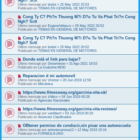
Ngh? Sctt
e
s
Último mensaje por
bodut
«
25 May 2022 20:53
v
a
Publicado en
TEMAS EN GENERAL DE MOTORES
o
j
m
e
N
Cong Ty C? Ph?n Thuong M?i D?u Tu Va Phat Tri?n Cong
e
u
Ngh? Sctt
n
e
s
Último mensaje por
EugeneVelasco
«
25 May 2022 20:52
v
a
Publicado en
TEMAS EN GENERAL DE MOTORES
o
j
m
e
N
Cong Ty C? Ph?n Thuong M?i D?u Tu Va Phat Tri?n Cong
e
u
Ngh? Sctt
n
e
s
Último mensaje por
bodut
«
25 May 2022 20:52
v
a
Publicado en
TEMAS EN GENERAL DE MOTORES
o
j
m
e
N
Donde está el link para bajar?
e
u
Último mensaje por
n
Snowmeow
«
31 Ago 2021 18:53
e
Publicado en
s
La Guácima MOD
v
a
o
j
N
Reparacion d mi automovil
m
e
u
Último mensaje por
Vromor
«
20 Jun 2019 12:59
e
e
Publicado en
Mecánica
n
v
s
o
N
https://www.fitnessway.org/garcinia-vita-uk/
a
m
u
j
Último mensaje por
zhibcv
«
04 Jun 2019 00:26
e
e
e
Publicado en
Agencias Nacionales
n
v
s
o
N
https://www.fitnessway.org/garcinia-vita-reviews/
a
m
u
j
Último mensaje por
vanhlwcf
«
03 Jun 2019 00:20
e
e
e
Publicado en
Anuncios Clasificados
n
v
s
o
N
OBtener permiso de conducir,sin pisar una autoescuela
a
m
u
j
Último mensaje por
antoniocanosa12
«
12 May 2019 19:16
e
e
e
Publicado en
FORMULA UNO
n
v
s
o